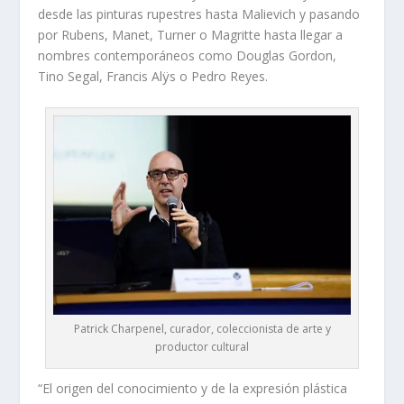
desde las pinturas rupestres hasta Malievich y pasando
por Rubens, Manet, Turner o Magritte hasta llegar a
nombres contemporáneos como Douglas Gordon,
Tino Segal, Francis Alÿs o Pedro Reyes.
Patrick Charpenel, curador, coleccionista de arte y
productor cultural
“El origen del conocimiento y de la expresión plástica