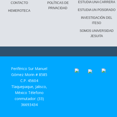
ESTUDIA UNA CARRERA
CONTACTO
POLÍTICAS DE
PRIVACIDAD
ESTUDIA UN POSGRADO
HEMEROTECA
INVESTIGACIÓN DEL
ITESO
SOMOS UNIVERSIDAD
JESUITA
Periférico Sur Manuel
Gómez Morin # 8585
C.P. 45604
Tlaquepaque, Jalisco,
México Télefono
conmutador: (33)
36693434