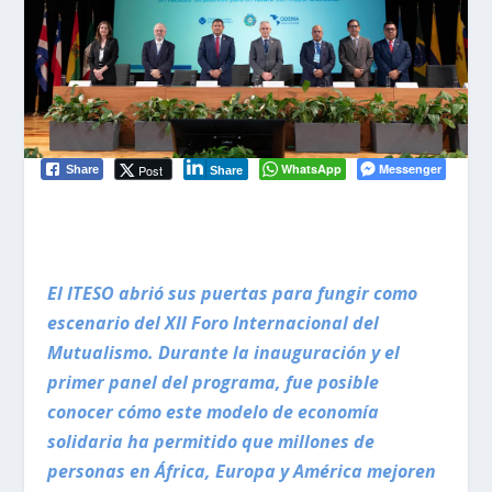
WhatsApp
Messenger
Post
Share
Share
El ITESO abrió sus puertas para fungir como
escenario del XII Foro Internacional del
Mutualismo. Durante la inauguración y el
primer panel del programa, fue posible
conocer cómo este modelo de economía
solidaria ha permitido que millones de
personas en África, Europa y América mejoren