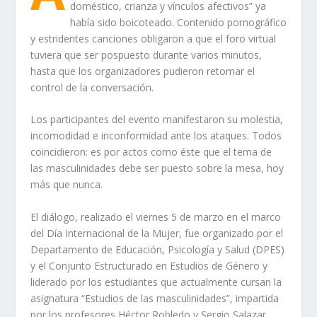
doméstico, crianza y vínculos afectivos
” ya
había sido boicoteado. Contenido pornográfico
y estridentes canciones
obligaron a
que el foro
virtual
tuviera que ser pospuesto durante varios minutos,
hasta que los organizadores pudieron retomar el
control de la conversación.
Los participantes del evento manifestaron su
molestia,
incomodidad e inconformidad
ante los ataques
. Todos
coincidieron: e
s por actos como éste que el tema de
las masculinidades
debe ser puesto sobre la mesa, hoy
más que nunca.
El diálogo, realizado el viernes 5 de marzo en el marco
del D
ía Internacional de la Mujer, fue
organizado por el
Departamento de Educación, Psicología y Salud (DPES)
y el
Conjunto Estructurado
en Estudios de
Género y
liderado por los estudiantes que actualmente cursan la
asignatura “
Estudios de las masculinidades
”
, impartida
por los profesores
Héctor Robledo y Sergio Salazar
.