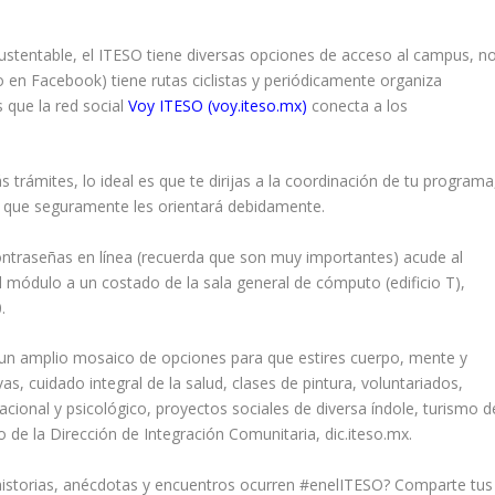
sustentable, el ITESO tiene diversas opciones de acceso al campus, n
lo en Facebook) tiene rutas ciclistas y periódicamente organiza
s que la red social
Voy ITESO (
voy.iteso.mx
)
conecta a los
 trámites, lo ideal es que te dirijas a la coordinación de tu programa
el que seguramente les orientará debidamente.
ontraseñas en línea (recuerda que son muy importantes) acude al
el módulo a un costado de la sala general de cómputo (edificio T),
.
ce un amplio mosaico de opciones para que estires cuerpo, mente y
vas, cuidado integral de la salud, clases de pintura, voluntariados,
cional y psicológico, proyectos sociales de diversa índole, turismo d
io de la Dirección de Integración Comunitaria,
dic.iteso.mx
.
historias, anécdotas y encuentros ocurren
#enelITESO
? Comparte tus