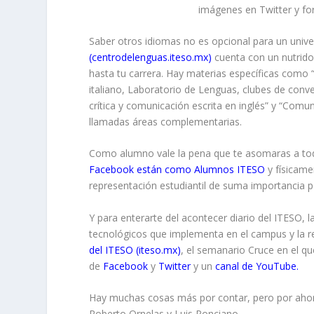
imágenes en Twitter y for
Saber otros idiomas no es opcional para un univ
(
centrodelenguas.iteso.mx
)
cuenta con un nutrido 
hasta tu carrera. Hay materias específicas como 
italiano, Laboratorio de Lenguas, clubes de con
crítica y comunicación escrita en inglés” y “Comun
llamadas áreas complementarias.
Como alumno vale la pena que te asomaras a tod
Facebook están como
Alumnos ITESO
y físicame
representación estudiantil de suma importancia p
Y para enterarte del acontecer diario del ITESO, l
tecnológicos que implementa en el campus y la re
del ITESO (
iteso.mx
)
, el semanario
Cruce
en el qu
de
Facebook
y
Twitter
y un
canal de YouTube.
Hay muchas cosas más por contar, pero por ahor
Roberto Ornelas y Luis Ponciano