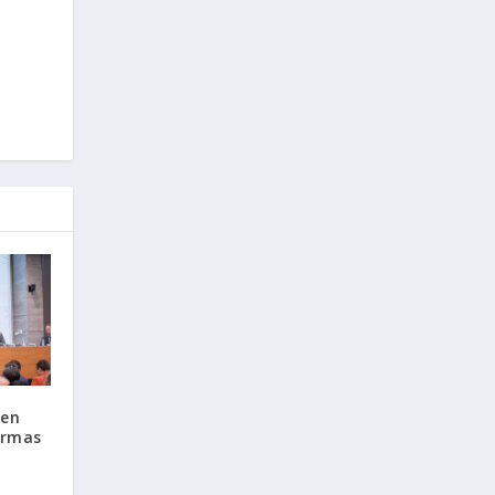
 en
ormas