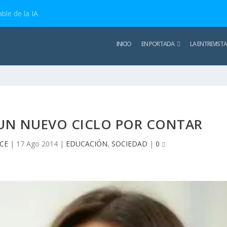
ble de la IA
INICIO
EN PORTADA
LA ENTREVISTA
UN NUEVO CICLO POR CONTAR
UCE
|
17 Ago 2014
|
EDUCACIÓN
,
SOCIEDAD
|
0