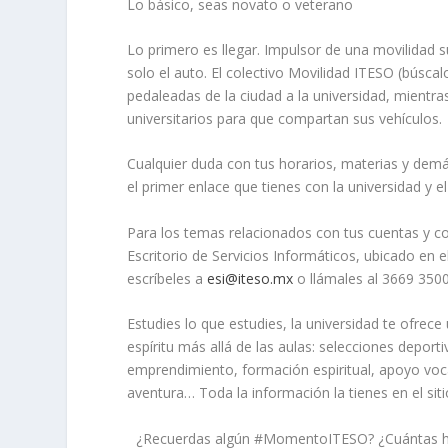
Lo básico, seas novato o veterano
Lo primero es llegar. Impulsor de una movilidad 
solo el auto. El colectivo Movilidad ITESO (búsca
pedaleadas de la ciudad a la universidad, mientra
universitarios para que compartan sus vehículos.
Cualquier duda con tus horarios, materias y demás
el primer enlace que tienes con la universidad y 
Para los temas relacionados con tus cuentas y c
Escritorio de Servicios Informáticos, ubicado en 
escríbeles a
esi@iteso.mx
o llámales al 3669 3500
Estudies lo que estudies, la universidad te ofre
espíritu más allá de las aulas: selecciones deporti
emprendimiento, formación espiritual, apoyo voca
aventura… Toda la información la tienes en el sit
¿Recuerdas algún
#MomentoITESO
? ¿Cuántas 