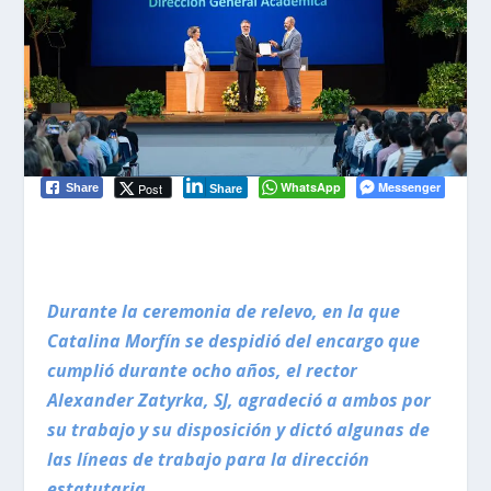
WhatsApp
Messenger
Post
Share
Share
Durante la ceremonia de relevo, en la que
Catalina Morfín se despidió del encargo que
cumplió durante ocho años, el rector
Alexander Zatyrka, SJ, agradeció a ambos por
su trabajo y su disposición y dictó algunas de
las líneas de trabajo para la dirección
estatutaria