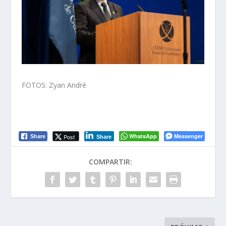
FOTOS: Zyan André
WhatsApp
Messenger
Post
Share
Share
COMPARTIR: