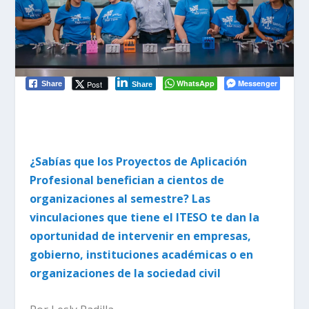
WhatsApp
Messenger
Post
Share
Share
¿Sabías que los Proyectos de Aplicación
Profesional benefician a cientos de
organizaciones al semestre? Las
vinculaciones que tiene el ITESO te dan la
oportunidad de intervenir en empresas,
gobierno, instituciones académicas o en
organizaciones de la sociedad civil