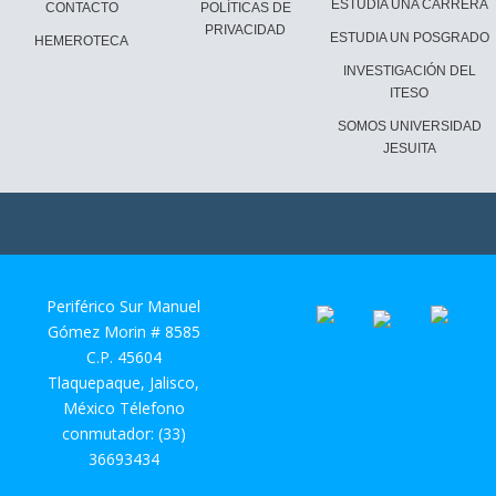
ESTUDIA UNA CARRERA
CONTACTO
POLÍTICAS DE
PRIVACIDAD
ESTUDIA UN POSGRADO
HEMEROTECA
INVESTIGACIÓN DEL
ITESO
SOMOS UNIVERSIDAD
JESUITA
Periférico Sur Manuel
Gómez Morin # 8585
C.P. 45604
Tlaquepaque, Jalisco,
México Télefono
conmutador: (33)
36693434