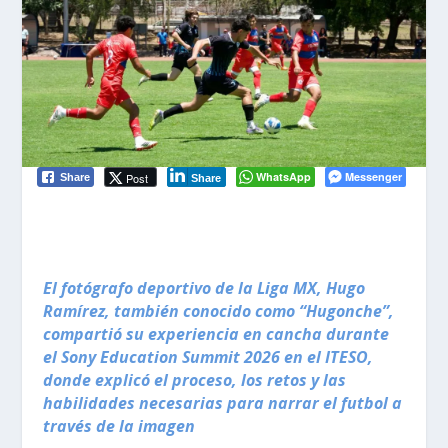
WhatsApp
Messenger
Post
Share
Share
El fotógrafo deportivo de la Liga MX, Hugo
Ramírez, también conocido como “Hugonche”,
compartió su experiencia en cancha durante
el Sony Education Summit 2026 en el ITESO,
donde explicó el proceso, los retos y las
habilidades necesarias para narrar el futbol a
través de la imagen