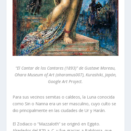
“El Cantar de los Cantares (1893)” de Gustave Moreau,
Ohara Museum of Art (oharamus007), Kurashiki, Japón,
Google Art Project.
Para sus vecinos semitas o caldeos, la Luna conocida
como Sin o Nanna era un ser masculino, cuyo culto se
dio principalmente en las ciudades de Ur y Harán.
El Zodiaco o “Mazzaloth” se originó en Egipto.
Alrededor del 870 a. C. y fue gracias a Babilonia, que