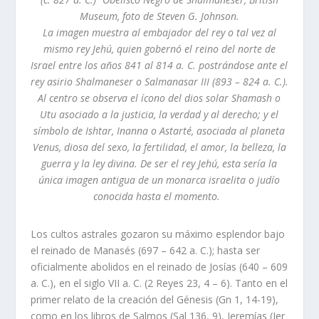
Museum, foto de Steven G. Johnson.
La imagen muestra al embajador del rey o tal vez al
mismo rey Jehú, quien gobernó el reino del norte de
Israel entre los años 841 al 814 a. C. postrándose ante el
rey asirio Shalmaneser o Salmanasar III (893 – 824 a. C.).
Al centro se observa el ícono del dios solar Shamash o
Utu asociado a la justicia, la verdad y al derecho; y el
símbolo de Ishtar, Inanna o Astarté, asociada al planeta
Venus, diosa del sexo, la fertilidad, el amor, la belleza, la
guerra y la ley divina. De ser el rey Jehú, esta sería la
única imagen antigua de un monarca israelita o judío
conocida hasta el momento.
Los cultos astrales gozaron su máximo esplendor bajo
el reinado de Manasés (697 – 642 a. C.); hasta ser
oficialmente abolidos en el reinado de Josías (640 – 609
a. C.), en el siglo VII a. C. (2 Reyes 23, 4 – 6). Tanto en el
primer relato de la creación del Génesis (Gn 1, 14-19),
como en los libros de Salmos (Sal 136, 9), Jeremías (Jer