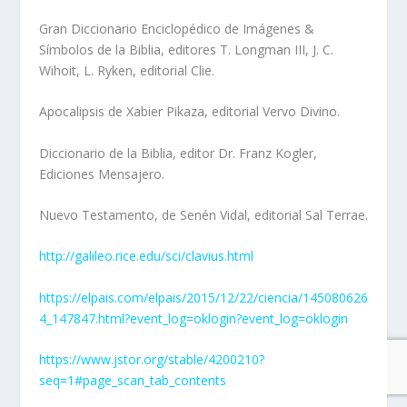
Gran Diccionario Enciclopédico de Imágenes &
Símbolos de la Biblia, editores T. Longman III, J. C.
Wihoit, L. Ryken, editorial Clie.
Apocalipsis de Xabier Pikaza, editorial Vervo Divino.
Diccionario de la Biblia, editor Dr. Franz Kogler,
Ediciones Mensajero.
Nuevo Testamento, de Senén Vidal, editorial Sal Terrae.
http://galileo.rice.edu/sci/clavius.html
https://elpais.com/elpais/2015/12/22/ciencia/145080626
4_147847.html?event_log=oklogin?event_log=oklogin
https://www.jstor.org/stable/4200210?
seq=1#page_scan_tab_contents