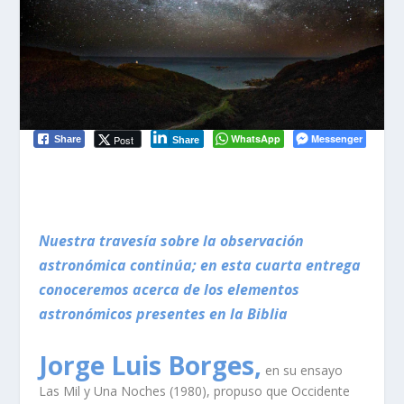
WhatsApp
Messenger
Post
Share
Share
Nuestra travesía sobre la observación
astronómica continúa; en esta cuarta entrega
conoceremos acerca de los elementos
astronómicos presentes en la Biblia
Jorge Luis Borges,
en su ensayo
Las Mil y Una Noches (1980), propuso que Occidente