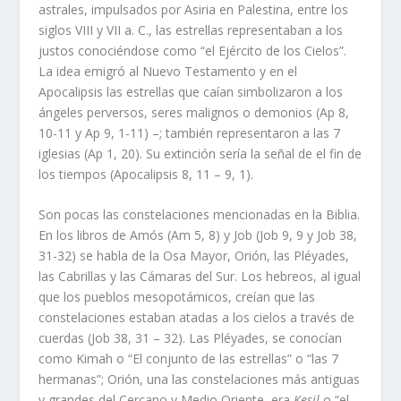
astrales, impulsados por Asiria en Palestina, entre los
siglos VIII y VII a. C., las estrellas representaban a los
justos conociéndose como “el Ejército de los Cielos”.
La idea emigró al Nuevo Testamento y en el
Apocalipsis las estrellas que caían simbolizaron a los
ángeles perversos, seres malignos o demonios (Ap 8,
10-11 y Ap 9, 1-11) –; también representaron a las 7
iglesias (Ap 1, 20). Su extinción sería la señal de el fin de
los tiempos (Apocalipsis 8, 11 – 9, 1).
Son pocas las constelaciones mencionadas en la Biblia.
En los libros de Amós (Am 5, 8) y Job (Job 9, 9 y Job 38,
31-32) se habla de la Osa Mayor, Orión, las Pléyades,
las Cabrillas y las Cámaras del Sur. Los hebreos, al igual
que los pueblos mesopotámicos, creían que las
constelaciones estaban atadas a los cielos a través de
cuerdas (Job 38, 31 – 32). Las Pléyades, se conocían
como Kimah o “El conjunto de las estrellas” o “las 7
hermanas”; Orión, una las constelaciones más antiguas
y grandes del Cercano y Medio Oriente, era
Kesil
o “el