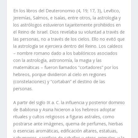
En los libros del Deuteronomio (4, 19; 17, 3), Levítico,
Jeremías, Salmos, e Isaías, entre otros, la astrología y
los astrólogos estuvieron tajantemente prohibidos en
el Reino de Israel. Dios revelaba su voluntad a través de
las personas, no a través de los cielos. Ello no evitó que
la astrología se ejerciera dentro del Reino. Los caldeos
– nombre romano dado a los babilónicos asociados
con la astrología, astronomía, la magia y las
matemáticas – fueron llamados “cortadores” por los
hebreos, porque dividieron al cielo en regiones
(constelaciones) y “cortaban” el destino de las
personas.
A partir del siglo IX a. C. la influencia y posterior dominio
de Babilonia y Asiria hicieron a los hebreos adoptar
rituales y cultos religiosos a figuras astrales, como
postrarse ante imágenes, quema de perfumes, hierbas
o esencias aromáticas, edificación altares, estatuas,
sahumerios, sacrificio de caballos u otros animales, y la