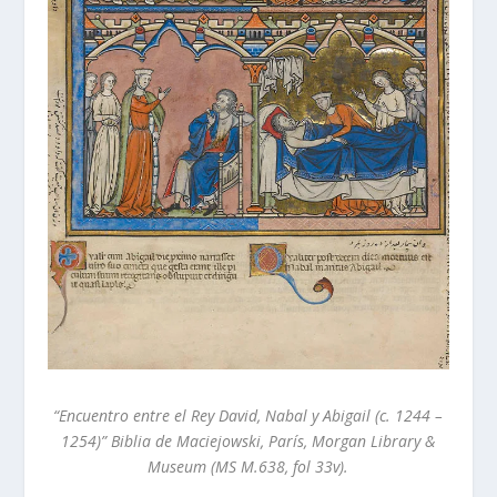
“Encuentro entre el Rey David, Nabal y Abigail (c. 1244 –
1254)” Biblia de Maciejowski, París, Morgan Library &
Museum (MS M.638, fol 33v).