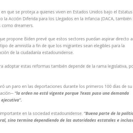
 en que se proteja a quienes viven en Estados Unidos bajo el
Estatus
 o la Acción Diferida para los Llegados en la Infancia (DACA
, también
os como
dreamers
.
 que propone
Biden
prevé que
estos sectores
puedan aspirar directo a
n tipo de amnistía a
fin de que los migrantes sean elegibles para la
nción de la ciudadanía estadounidense.
ra adoptar estas reformas también depende de la rama legislativa, p
laró un paro en las deportaciones durante los primeros 100 días de su
tación
─
“la orden no está vigente porque Texas puso una demanda
 ejecutiva”.
a importante en la sociedad estadounidense.
“Buena parte de la políti
ral, sino termina dependiendo de las autoridades estatales e inclus