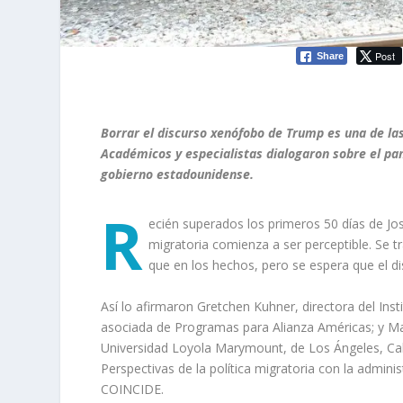
Post
Share
Borrar el discurso xenófobo de Trump es una de las
Académicos y especialistas dialogaron sobre el p
gobierno estadounidense.
R
ecién superados los primeros 50 días de J
migratoria comienza a ser perceptible. Se 
que en los hechos, pero se espera que el d
Así lo afirmaron
Gretchen
Kuhner
, directora del Ins
asociada de Programas para Alianza Américas
;
y
Ma
Universidad Loyola
Marymount
, de Los Ángeles, Ca
Perspectivas de la política migratoria con la admini
COINCIDE.