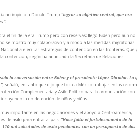
cia no
impidió a Donald
Trump
“lograr su objetivo central, que era
es”.
bra
el fin de la era
Trump
pero con reservas:
llegó
Biden
pero aún no 
ano se mostró muy colaborativo
y a modo
a las medidas
migratorias
 Nacional a ejecutar estrategias
de contención en las fronteras.
Que
 la contención
, según ha anunciado la Secretaría de Relaciones
do la conversación entre Biden y el presidente López Obrador. Lo 
s”
, señaló, en tanto que dijo que toca a México trabaja
r
en las refor
rotección Complementaria y Asilo Político
para la armonización con
, incluyendo la no detención de niños y niñas.
muy importante en las negociaciones y el apoyo a Centroamérica,
es de asilo
para entrar al país
.
“Hace falta el fortalecimiento de la
110 mil solicitudes de asilo pendientes con un presupuesto de dos