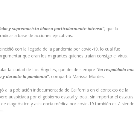
fobo y supremacista blanco particularmente intenso”,
que
la
radicar a base de a
cciones ejecutivas.
oincidió con la llegada de la pandemia por covid-19,
lo cual fue
rgumentar que eran los migrantes quienes traían consigo el virus.
icular la ciudad de Los Ángeles, que desde siempre
“ha respaldado mu
p y durante la pandemia”
, compartió
Marissa
Montes.
rgó a la población indocumentada
de California
en el contexto de la
ero auspiciada por el gobierno estatal
y local
, sin importar el estatus
e diagnóstico y asistencia médica por covid-19 también es
tá siend
es.