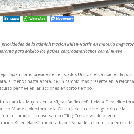
WhatsApp
Messenger
Share
 prioridades de la administración Biden-Harris en materia migrator
anorama para México los países centroamericanos con el nuevo
oseph
Biden
como presidente de Estados Unidos, el cambio en la polít
trata, al menos hasta ahora, de un cambio más
presente
en la retórica
iscurso permee en las acciones en corto tiempo.
tituto para las Mujeres en la Migración (
Imumi
)
; Helena Olea, directora
rissa
Montes, directora de la Clínica Jurídica de Inmigración de la
lifornia, durante el conversatorio “(Re) Construyendo puentes:
stración
Biden
-Harris”
, moderado por
Sofía de la Peña, académica de