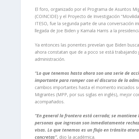
El foro, organizado por el P
rograma de Asuntos Mig
(COINCIDE) y el Proyecto de Investigación “Movilid
ITESO,
fue
la
segunda parte de una
conversaci
ó
n
in
llegada de
Joe
Biden
y Kamala Harris a la presidenci
Ya entonces las ponentes preveían que
Biden
buscar
ahora constatan que de a poco se está trabajando
administración
.
“Lo que tenemos hasta ahora son una serie de accio
importante para romper con el discurso de la admi
cambios importantes hasta el momento iniciados s
Migrantes
(MPP, por sus siglas en inglés),
mejor co
acompañados.
“En general la frontera está cerrada; se mantiene l
personas que ingresan son inmediatamente rechaz
visas. Lo que tenemos es un flujo en tránsito atora
concretas”
, dijo la académica.