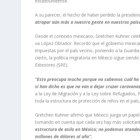
estadounidense.
A su parecer, el hecho de haber perdido la presiden
atrapar aún más a nuestra gente en nuestros país
Desde el contexto mexicano,
Gretchen
Kuhner
cele
va López Obrador. Recordó que el gobierno mexic
impuestas por el país vecino,
poniendo a la Guardia
cierto, la política migratoria en México sigue siendo
Exteriores (SRE).
“Esto preocupa mucho porque no sabemos cuál ha si
sí han dicho es que no van a dejar cruzar caravana
a la L
ey de
M
igración
y
a la
Ley sobre Refugiados, P
toda la estructura de protección de niños en el país
Gretchen
Kuhner
afirmó que México juega un papel 
tomando en cuenta que cada vez hay más solicitant
estructura de asilo
en México; no podemos atender 
millones de dólares al año”.