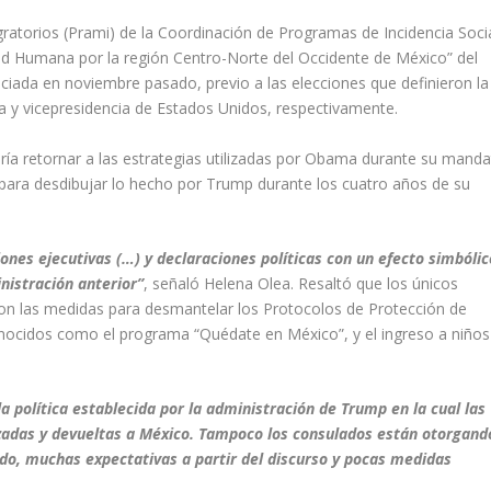
ratorios (
Prami
) de la
Coordinación de Programas de Incidencia Soci
ad Humana por la región Centro-
Norte del Occidente de México”
del
iciada en noviembre pasado, previo a las elecciones que
definieron
la
a y vicepresidencia de
Estados Unidos, respectivamente.
ía retornar a las estrategias utilizadas por Obama durante su
manda
 para desdibujar lo hecho por Trump durante
los
cuatro años
de su
nes ejecutivas (…) y declaraciones políticas con un efecto simbólic
nistración anterior
”
, señaló Helena
Olea.
R
esaltó que los únicos
on las medidas para
desmantelar
los
Protocolos de Protección de
nocido
s como el
programa
“Quédate en México”
,
y el ingreso a niño
a política establecida por la administración de Trump en la cual las
adas y devueltas a México. Tampoco los consulados están otorgand
do, muchas expectativas a partir del disc
urso y pocas medidas