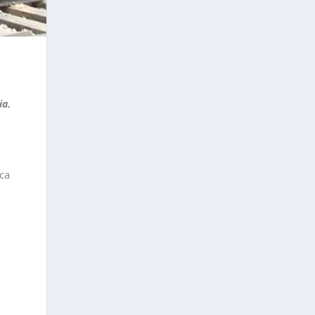
ia.
ica