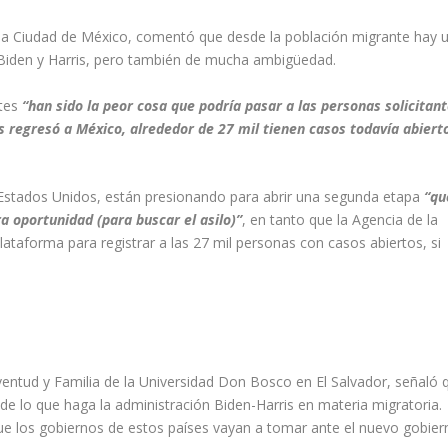
 la Ciudad de México,
comentó que desde la población migrante hay 
Biden
y Harris, pero también
de mucha ambigüedad.
tes
“han sido la peor cosa que podría pasar a las personas solicitan
s regresó a México, alrededor de 27 mil tienen casos todavía abiert
 Estados Unidos, están presionando para abrir una segunda etapa
“qu
a oportunidad (para buscar el asilo
)”
, en tanto que
la
Agencia de la
ataforma para registrar a las 27 mil personas con casos abiertos, si
ventud y Familia
de
la
Universidad Don Bosco
en
El Salvador
, señaló 
de lo que haga la administración
Biden
-Harris en materia migratoria.
que los gobiernos de estos países vayan a tomar ante el nuevo gobier