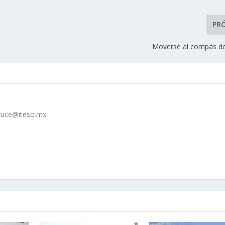
PR
Moverse al compás de 
cruce@iteso.mx