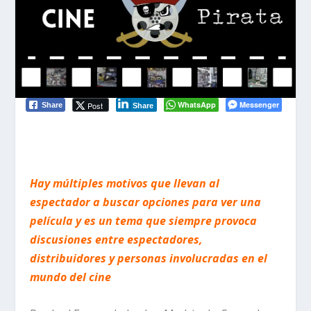
WhatsApp
Messenger
Post
Share
Share
Hay múltiples motivos que llevan al
espectador a buscar opciones para ver una
película y es un tema que siempre provoca
discusiones entre espectadores,
distribuidores y personas involucradas en el
mundo del cine