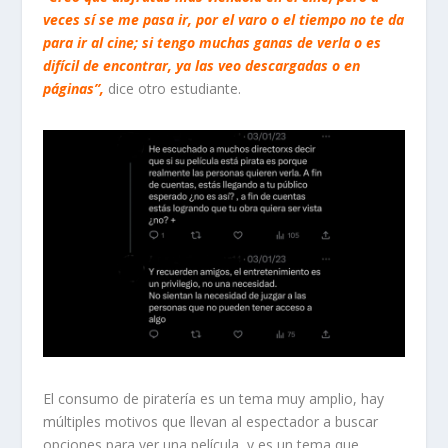
veces sí se me pasa ir, por el varo o el tiempo no te da
para ir al cine; si tengo muchas ganas de verla o es
difícil de encontrar, ya las veo descargadas o en
páginas”,
dice otro estudiante.
El consumo de piratería es un tema muy amplio, hay
múltiples motivos que llevan al espectador a buscar
opciones para ver una película, y es un tema que