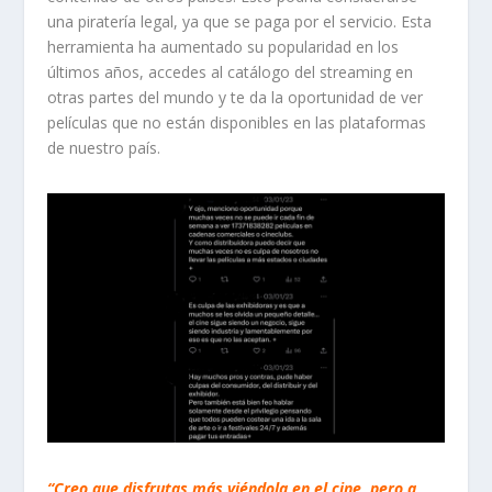
una piratería legal, ya que se paga por el servicio. Esta
herramienta ha aumentado su popularidad en los
últimos años, accedes al catálogo del
streaming
en
otras partes del mundo y te da la oportunidad de ver
películas que no están disponibles en las plataformas
de nuestro país.
“Creo que disfrutas más viéndola en el cine, pero a