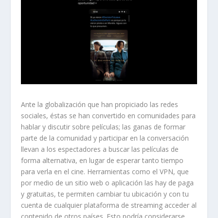
Ante la globalización que han propiciado las redes
sociales, éstas se han convertido en comunidades para
hablar y discutir sobre películas; las ganas de formar
parte de la comunidad y participar en la conversación
llevan a los espectadores a buscar las películas de
forma alternativa, en lugar de esperar tanto tiempo
para verla en el cine.
Herramientas como el VPN, que
por medio de un sitio web o aplicación las hay de paga
y gratuitas, te permiten cambiar tu ubicación y con tu
cuenta de cualquier plataforma de
streaming
acceder al
contenido de otros países. Esto podría considerarse