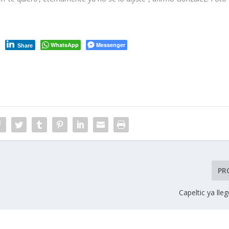
WhatsApp
Messenger
Share
PR
Capeltic ya lle