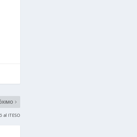
ÓXIMO
gó al ITESO