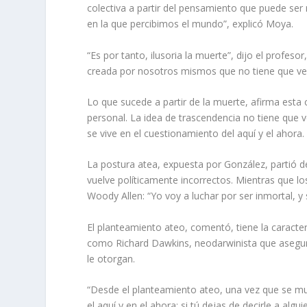
colectiva a partir del pensamiento que puede ser
en la que percibimos el mundo”, explicó Moya.
“Es por tanto, ilusoria la muerte”, dijo el profes
creada por nosotros mismos que no tiene que ve
Lo que sucede a partir de la muerte, afirma esta 
personal. La idea de trascendencia no tiene que ve
se vive en el cuestionamiento del aquí y el ahora.
La postura atea, expuesta por González, partió d
vuelve políticamente incorrectos. Mientras que los
Woody Allen: “Yo voy a luchar por ser inmortal, y s
El planteamiento ateo, comentó, tiene la caracterí
como Richard Dawkins, neodarwinista que asegur
le otorgan.
“Desde el planteamiento ateo, una vez que se mur
el aquí y en el ahora; si tú dejas de decirle a algu