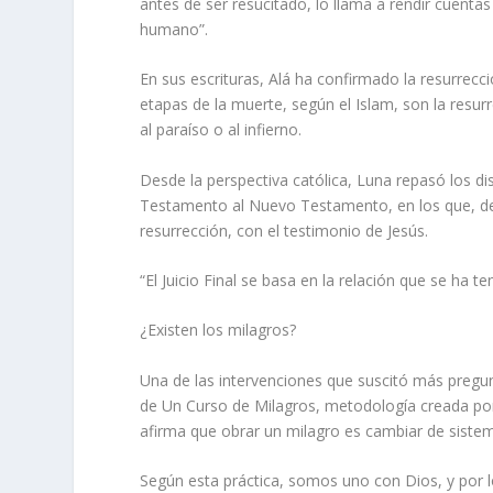
antes de ser resucitado, lo llama a rendir cuentas
humano”.
En sus escrituras, Alá ha confirmado la resurrecc
etapas de la muerte, según el Islam, son la resurr
al paraíso o al infierno.
Desde la perspectiva católica, Luna repasó los d
Testamento al Nuevo Testamento, en los que, de
resurrección, con el testimonio de Jesús.
“El Juicio Final se basa en la relación que se ha te
¿Existen los milagros?
Una de las intervenciones que suscitó más pregun
de Un Curso de Milagros, metodología creada por
afirma que obrar un milagro es cambiar de sist
Según esta práctica, somos uno con Dios, y por l