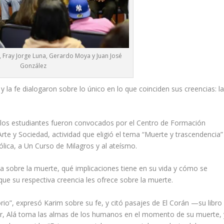
 Fray Jorge Luna, Gerardo Moya y Juan José
González
 y la fe dialogaron sobre lo único en lo que coinciden sus creencias: l
, los estudiantes fueron convocados por el Centro de Formación
rte y Sociedad, actividad que eligió el tema “Muerte y trascendencia”
tólica, a Un Curso de Milagros y al ateísmo.
ia sobre la muerte, qué implicaciones tiene en su vida y cómo se
que su respectiva creencia les ofrece sobre la muerte.
io”, expresó Karim sobre su fe, y citó pasajes de
El Corán
—su libro
rir, Alá toma las almas de los humanos en el momento de su muerte, 