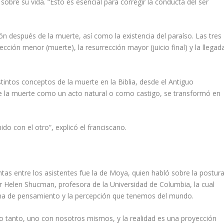
 sobre su vida. “Esto es esencial para corregir la conducta del ser
ión después de la muerte, así como la existencia del paraíso. Las tres
ección menor (muerte), la resurrección mayor (juicio final) y la llegad
istintos conceptos de la muerte en la
Biblia
, desde el Antiguo
 la muerte como un acto natural o como castigo, se transformó en
nido con el otro”, explicó el franciscano.
tas entre los asistentes fue la de Moya, quien habló sobre la postur
 Helen Shucman, profesora de la Universidad de Columbia, la cual
ema de pensamiento y la percepción que tenemos del mundo.
o tanto, uno con nosotros mismos, y la realidad es una proyección