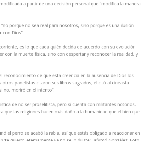
 modificada a partir de una decisión personal que “modifica la manera
or, “no porque no sea real para nosotros, sino porque es una ilusión
r con Dios”.
corriente, es lo que cada quién decida de acuerdo con su evolución
r con la muerte física, sino con despertar y reconocer la realidad, y
el reconocimiento de que esta creencia en la ausencia de Dios los
 otros panelistas citaron sus libros sagrados, él citó al cineasta
i no, moriré en el intento”.
stica de no ser proselitista, pero sí cuenta con militantes notorios,
a que las religiones hacen más daño a la humanidad que el bien que
ió el perro se acabó la rabia, así que estás obligado a reaccionar en
ien ‘te quiero’, eternamente ya no se lo dijiste”, afirmó González.
Foto