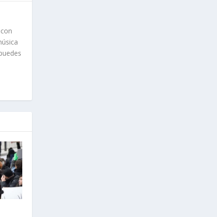
 con
música
 puedes