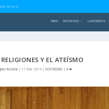
ble de la IA
INICIO
EN PORTADA
LA ENTREVISTA
 RELIGIONES Y EL ATEÍSMO
ópez Acosta
|
11 Mar 2014
|
SOCIEDAD
|
0