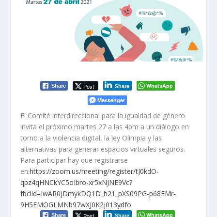
WhatsApp
Post
Share
Share
Messenger
El Comité interdireccional para la igualdad de género
invita el próximo martes 27 a las 4pm a un diálogo en
torno a la violencia digital, la ley Olimpia y las
alternativas para generar espacios virtuales seguros.
Para participar hay que registrarse
en:
https://zoom.us/meeting/register/tJ0kdO-
qpz4qHNCkYC5oIbro-xr5xNJNE9Vc?
fbclid=IwAR0jDmykDQ1D_h21_pXS09PG-p68EMr-
9H5EMOGLMNb97wXJ0K2j013ydfo
WhatsApp
Post
Share
Share