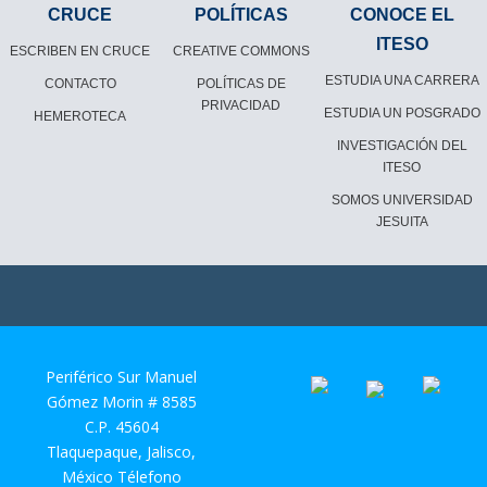
CRUCE
POLÍTICAS
CONOCE EL
ITESO
ESCRIBEN EN CRUCE
CREATIVE COMMONS
ESTUDIA UNA CARRERA
CONTACTO
POLÍTICAS DE
PRIVACIDAD
ESTUDIA UN POSGRADO
HEMEROTECA
INVESTIGACIÓN DEL
ITESO
SOMOS UNIVERSIDAD
JESUITA
Periférico Sur Manuel
Gómez Morin # 8585
C.P. 45604
Tlaquepaque, Jalisco,
México Télefono