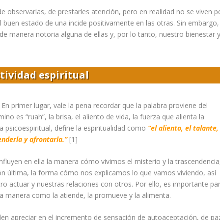
 observarlas, de prestarles atención, pero en realidad no se viven p
l buen estado de una incide positivamente en las otras. Sin embargo,
e manera notoria alguna de ellas y, por lo tanto, nuestro bienestar 
tividad espiritual
. En primer lugar, vale la pena recordar que la palabra proviene del
rmino es “
ruah”,
la brisa, el aliento de vida, la fuerza que alienta la
psicoespiritual, define la espiritualidad como
“el aliento, el talante,
enderla y afronta
rla.”
[
1]
nfluyen en ella la manera c
ó
mo vivimos el misterio y la trascendencia,
n última, la forma c
ó
mo nos explicamos lo que vamos viviendo, así
o actuar y nuestras relaciones con otros. Por ello, es importante pa
 la manera como la atiende, la promueve y la alimenta.
eden apreciar en el incremento de sensación de autoaceptación, de pa