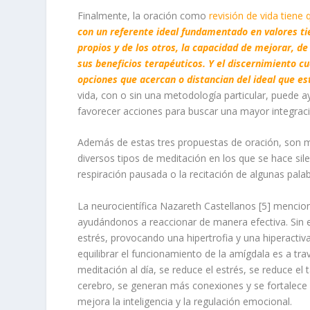
Finalmente, la oración como
revisión de vida
tiene 
con un referente ideal fundamentado en valores tie
propios y de los otros, la capacidad de mejorar, d
sus beneficios terapéuticos. Y el discernimiento c
opciones que acercan o distancian del ideal que e
vida, con o sin una metodología particular, puede 
favorecer acciones para buscar una mayor integrac
Además de estas tres propuestas de oración, son mu
diversos tipos de meditación en los que se hace si
respiración pausada o la recitación de algunas palab
La neurocientífica
Nazareth Castellanos
[5]
me
ncio
ayudándonos a reaccionar de manera efectiva. Sin 
estrés, provocando una hipertrofia y una hiperacti
equilibrar el funcionamiento de la am
í
gdala es a tra
meditación al día, se reduce el estrés, se reduce e
cerebro, se generan más conexiones y se fortalece l
mejora la inteligencia y la regulación emocional.