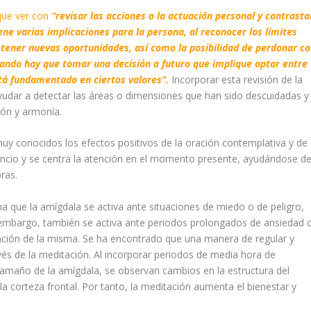
que ver con
“revisar las acciones o la actuación personal y contrasta
ne varias implicaciones para la persona, al reconocer los límites
e tener nuevas oportunidades, así como la posibilidad de perdonar c
uando hay que tomar una decisión a futuro que implique optar entre
stá fundamentado en ciertos valores”.
Incorporar esta revisión de la
ayudar a detectar las áreas o dimensiones que han sido descuidadas y
ión y armonía.
y conocidos los efectos positivos de la oración contemplativa y de
lencio y se centra la atención en el momento presente, ayudándose de
ras.
na que la am
í
gdala se activa ante situaciones de miedo o de peligro,
embargo, también se activa ante periodos prolongados de ansiedad 
vación de la misma. Se ha encontrado que una manera de regular y
vés de la meditación. Al incorporar periodos de media hora de
l tamaño de la am
í
gdala, se observan cambios en la estructura del
a corteza frontal. Por tanto, la meditación aumenta el bienestar y