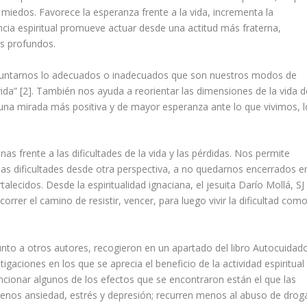
os miedos. Favorece la esperanza frente a la vida, incrementa la
vencia espiritual promueve actuar desde una actitud más fraterna,
ás profundos.
preguntarnos lo adecuados o inadecuados que son nuestros modos de
vida”
[2]
.
También nos ayuda a reorientar las dimensiones de la vida d
na mirada más positiva y de mayor esperanza ante lo que vivimos, l
nas frente a las dificultades de la vida y las pérdidas. Nos permite
las dificultades desde otra perspectiva, a no quedarnos encerrados e
ortalecidos. Desde la espiritualidad ignaciana, el jesuita Darío Moll
á, SJ
correr el camino de resistir, vencer, para luego vivir la dificultad com
unto a otros autores, recogieron en un apartado del libro
Autocuidad
tigaciones en los que se aprecia el beneficio de la actividad espiritual
encionar algunos de los efectos que se encontraron están el que las
menos ansiedad, estrés y depresión; recurren menos al abuso de drog