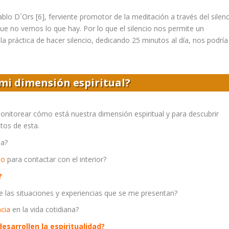
ablo D´
Ors [
6]
, fe
rviente promotor de la meditación a través del silenc
 no vemos lo que hay. Por lo que el silencio nos permite un
la práctica de hacer silencio, dedicando 25 minutos al día, nos podría
mi dimensión espiritual?
nitorear cómo está nuestra dimensión espiritual y para descubrir
tos de esta.
da?
io
para contactar con el interior?
a?
 las situaciones y experiencias que se me presentan?
ncia
en la vida cotidiana?
desarrollen la espiritualidad?