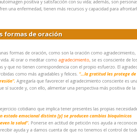
 autoimagen positiva y satisfacción con su vida; además, son persona
ren una enfermedad, tienen más recursos y capacidad para afrontarl
s formas de oración
unas formas de oración, como son la oración como agradecimiento, 
a vida. Al orar o meditar como
agradecimiento
,
se es consciente de lo
ias y que no tienen correspondencia con el propio esfuerzo. El agrade
rcibidas como más agradables y felices.
“…la gratitud les protege de 
resión”.
Agregaría que favorecer el agradecimiento consciente es un
ue s
í
sucede y, con ello, alimentar una perspectiva más positiva de la
ejercicio cotidiano que implica tener presentes las propias necesidad
un estado emocional distinto [y] se producen cambios bioquímicos
even la salud”.
Ponerse en actitud de petición nos ayuda a reconocer
 recibir ayuda y a darnos cuenta de que no tenemos el control de tod