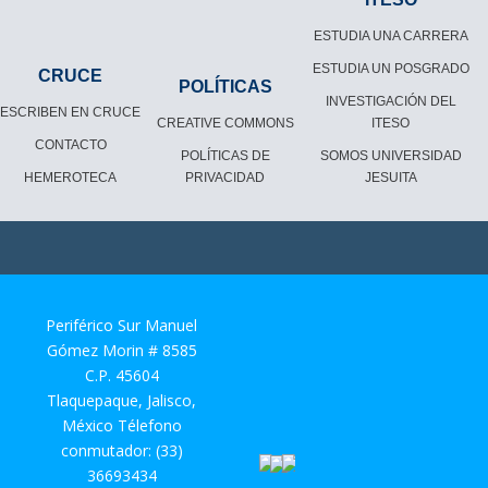
ESTUDIA UNA CARRERA
ESTUDIA UN POSGRADO
CRUCE
POLÍTICAS
INVESTIGACIÓN DEL
ESCRIBEN EN CRUCE
CREATIVE COMMONS
ITESO
CONTACTO
POLÍTICAS DE
SOMOS UNIVERSIDAD
HEMEROTECA
PRIVACIDAD
JESUITA
Periférico Sur Manuel
Gómez Morin # 8585
C.P. 45604
Tlaquepaque, Jalisco,
México Télefono
conmutador: (33)
36693434