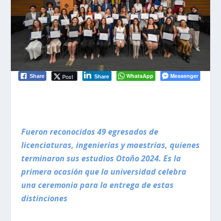
WhatsApp
Messenger
Post
Share
Share
Fueron reconocidos 49 egresados de
licenciaturas, ingenierías y maestrías, quienes
terminaron sus estudios Otoño 2024. Es la
primera ocasión que la universidad celebra
una ceremonia para la entrega de estas
distinciones