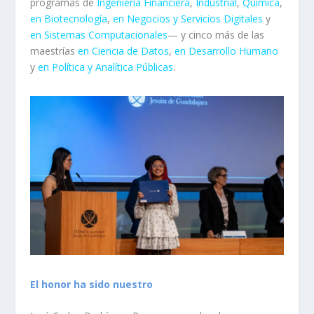
programas de
Ingeniería Financiera
,
Industrial
,
Química
,
en Biotecnología
,
en Negocios y Servicios Digitales
y
en Sistemas Computacionales
— y cinco más de las
maestrías
en Ciencia de Datos
,
en Desarrollo Humano
y
en Política y Analítica Públicas
.
El honor ha sido nuestro