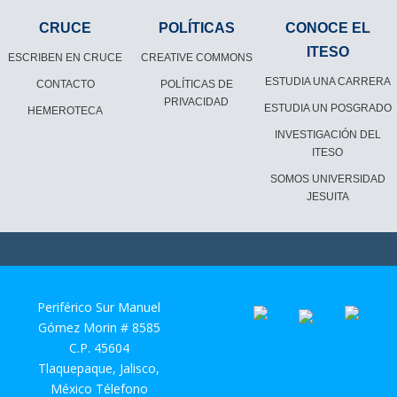
CRUCE
POLÍTICAS
CONOCE EL
ITESO
ESCRIBEN EN CRUCE
CREATIVE COMMONS
ESTUDIA UNA CARRERA
CONTACTO
POLÍTICAS DE
PRIVACIDAD
ESTUDIA UN POSGRADO
HEMEROTECA
INVESTIGACIÓN DEL
ITESO
SOMOS UNIVERSIDAD
JESUITA
Periférico Sur Manuel
Gómez Morin # 8585
C.P. 45604
Tlaquepaque, Jalisco,
México Télefono