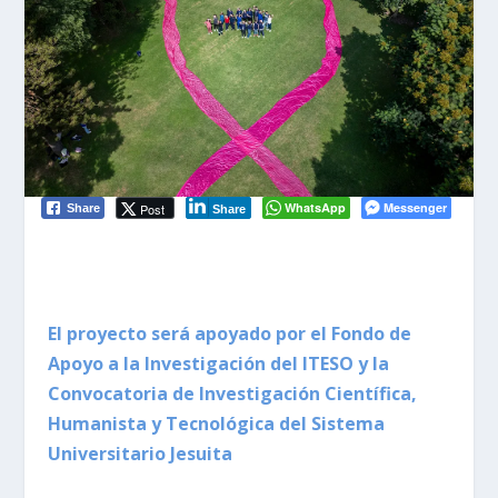
WhatsApp
Messenger
Post
Share
Share
El proyecto será apoyado por el
Fondo de
Apoyo a la Investigación del ITESO y la
Convocatoria de Investigación Científica,
Humanista y Tecnológica del Sistema
Universitario Jesuita