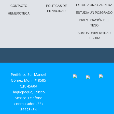
ESTUDIA UNA CARRERA
CONTACTO
POLÍTICAS DE
PRIVACIDAD
ESTUDIA UN POSGRADO
HEMEROTECA
INVESTIGACIÓN DEL
ITESO
SOMOS UNIVERSIDAD
JESUITA
Periférico Sur Manuel
Gómez Morin # 8585
C.P. 45604
Tlaquepaque, Jalisco,
México Télefono
conmutador: (33)
36693434