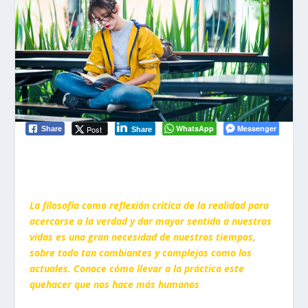
WhatsApp
Messenger
Post
Share
Share
La filosofía como reflexión crítica de la realidad para
acercarse a la verdad y dar mayor sentido a nuestras
vidas es una gran necesidad de nuestros tiempos,
sobre todo tan cambiantes y complejos como los
actuales. Conoce cómo llevar a la práctica este
quehacer que nos hace más humanos