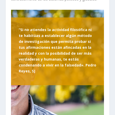
“Si no atiendes la actividad filosófica ni
te habitúas a establecer algún método
de investigación que permita probar si
tus afirmaciones están afincadas en la
realidad y con la posibilidad de ser más
verdaderas y humanas, te estás
condenando a vivir en la falsedad». Pedro
Reyes, SJ