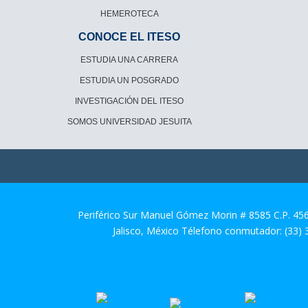
HEMEROTECA
CONOCE EL ITESO
ESTUDIA UNA CARRERA
ESTUDIA UN POSGRADO
INVESTIGACIÓN DEL ITESO
SOMOS UNIVERSIDAD JESUITA
Periférico Sur Manuel Gómez Morin # 8585 C.P. 45
Jalisco, México Télefono conmutador: (33)