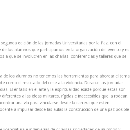
 segunda edición de las Jornadas Universitarias por la Paz, con el
rte de los alumnos que participamos en la organización del evento y es
s a que se involucren en las charlas, conferencias y talleres que se
ía de los alumnos no tenemos las herramientas para abordar el tema
te como el resultado del cese a la violencia. Durante las jornadas
s. El énfasis en el arte y la espiritualidad existe porque estas son
diferentes a las ideas militares, rígidas e inaccesibles que la rodean.
ontrar una vía para vincularse desde la carrera que estén
docente a impulsar desde las aulas la construcción de una paz posible
 licenciatura e ingenierías de diversas sociedades de alumnos y