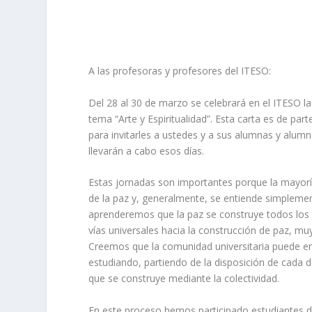
A las profesoras y profesores del ITESO:
Del 28 al 30 de marzo se celebrará en el ITESO la
tema “Arte y Espiritualidad”. Esta carta es de pa
para invitarles a ustedes y a sus alumnas y alumno
llevarán a cabo esos días.
Estas jornadas son importantes porque la mayor
de la paz y, generalmente, se entiende simplemen
aprenderemos que la paz se construye todos los día
vías universales hacia la construcción de paz, muy 
Creemos que la comunidad universitaria puede enc
estudiando, partiendo de la disposición de cada 
que se construye mediante la colectividad.
En este proceso hemos participado estudiantes de