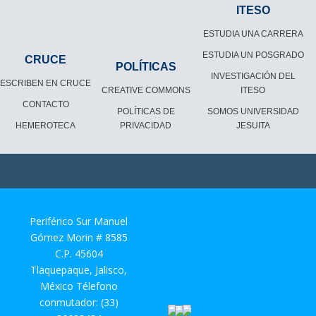
ITESO
ESTUDIA UNA CARRERA
ESTUDIA UN POSGRADO
CRUCE
POLÍTICAS
INVESTIGACIÓN DEL
ESCRIBEN EN CRUCE
CREATIVE COMMONS
ITESO
CONTACTO
POLÍTICAS DE
SOMOS UNIVERSIDAD
HEMEROTECA
PRIVACIDAD
JESUITA
Periférico Sur Manuel
Gómez Morin # 8585
C.P. 45604
Tlaquepaque, Jalisco,
México Télefono
conmutador: (33)