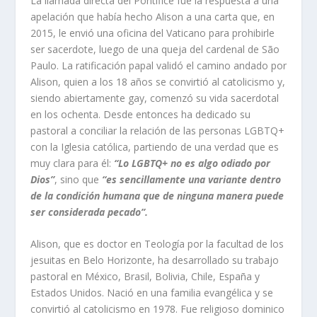
La llamada directa del Pontífice fue la respuesta a una
apelación que había hecho Alison a una carta que, en
2015, le envió una oficina del Vaticano para prohibirle
ser sacerdote, luego de una queja del cardenal de São
Paulo. La ratificación papal validó el camino andado por
Alison, quien a los 18 años se convirtió al catolicismo y,
siendo abiertamente
gay
, comenzó su vida sacerdotal
en los ochenta. Desde entonces ha dedicado su
pastoral a conciliar la relación de las personas LGBTQ+
con la Iglesia católica, partiendo de una verdad que es
muy clara para él:
“Lo LGBTQ+ no es algo odiado por
Dios”
, sino que
“es sencillamente una variante dentro
de la condición humana que de ninguna manera puede
ser considerada pecado”.
Alison, que es doctor en Teología por la facultad de los
jesuitas en Belo Horizonte, ha desarrollado su trabajo
pastoral en México, Brasil, Bolivia, Chile, España y
Estados Unidos. Nació en una familia evangélica y se
convirtió al catolicismo en 1978. Fue religioso dominico