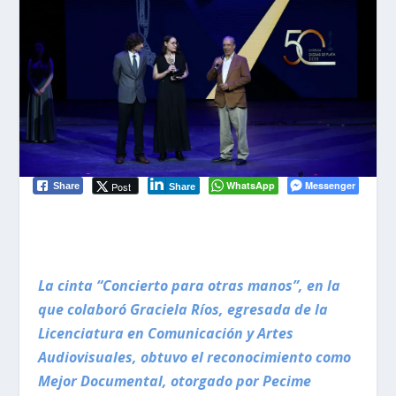
WhatsApp
Messenger
Post
Share
Share
La cinta “Concierto para otras manos”, en la
que colaboró Graciela Ríos, egresada de la
Licenciatura en Comunicación y Artes
Audiovisuales, obtuvo el reconocimiento como
Mejor Documental, otorgado por Pecime