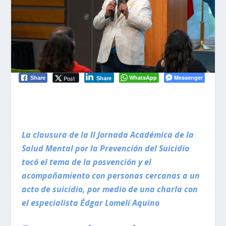
WhatsApp
Messenger
Post
Share
Share
La clausura de la II Jornada Académica de la
Salud Mental por la Prevención del Suicidio
tocó el tema de la posvención y el
acompañamiento con personas cercanas a un
acto de suicidio, por medio de una charla con
el especialista Édgar Lomelí Aquino