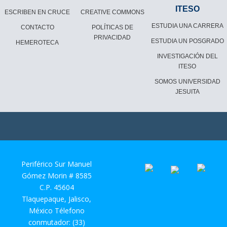
ITESO
ESCRIBEN EN CRUCE
CREATIVE COMMONS
ESTUDIA UNA CARRERA
CONTACTO
POLÍTICAS DE
PRIVACIDAD
ESTUDIA UN POSGRADO
HEMEROTECA
INVESTIGACIÓN DEL
ITESO
SOMOS UNIVERSIDAD
JESUITA
Periférico Sur Manuel
Gómez Morin # 8585
C.P. 45604
Tlaquepaque, Jalisco,
México Télefono
conmutador: (33)