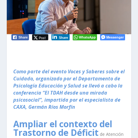
WhatsApp
Messenger
Post
Share
Share
Como parte del evento Voces y Saberes sobre el
Cuidado, organizado por el Departamento de
Psicología Educación y Salud se llevó a cabo la
conferencia “El TDAH desde una mirada
psicosocial”, impartida por el especialista de
CAXA, Germán Ríos Morfín
Ampliar el contexto del
Trastorno de Déficit
de Atención