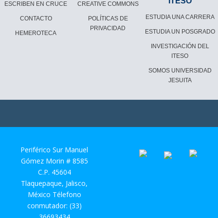
ITESO
ESCRIBEN EN CRUCE
CREATIVE COMMONS
ESTUDIA UNA CARRERA
CONTACTO
POLÍTICAS DE
PRIVACIDAD
ESTUDIA UN POSGRADO
HEMEROTECA
INVESTIGACIÓN DEL
ITESO
SOMOS UNIVERSIDAD
JESUITA
Periférico Sur Manuel
Gómez Morin # 8585
C.P. 45604
Tlaquepaque, Jalisco,
México Télefono
conmutador: (33)
36693434