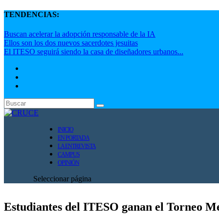
TENDENCIAS:
Buscan acelerar la adopción responsable de la IA
Ellos son los dos nuevos sacerdotes jesuitas
El ITESO seguirá siendo la casa de diseñadores urbanos...
INICIO
EN PORTADA
LA ENTREVISTA
CAMPUS
OPINIÓN
Seleccionar página
Estudiantes del ITESO ganan el Torneo M