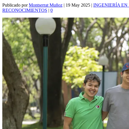
Publicado por
Montserrat Muñoz
|
19 May 2025
|
INGENIERÍA E
RECONOCIMIENTOS
|
0