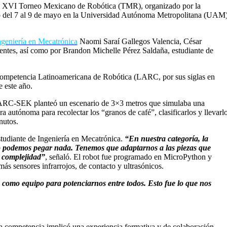
 XVI Torneo Mexicano de Robótica (TMR), organizado por la
 del 7 al 9 de mayo en la Universidad Autónoma Metropolitana (UAM)
ngeniería en Mecatrónica
Naomi Saraí Gallegos Valencia, César
ntes, así como por Brandon Michelle Pérez Saldaña, estudiante de
a Competencia Latinoamericana de Robótica (LARC, por sus siglas en
e este año.
a LARC-SEK planteó un escenario de 3×3 metros que simulaba una
a autónoma para recolectar los “granos de café”, clasificarlos y llevarl
nutos.
studiante de Ingeniería en Mecatrónica.
“En nuestra categoría, la
no podemos pegar nada. Tenemos que adaptarnos a las piezas que
a complejidad”
, señaló. El robot fue programado en MicroPython y
 sensores infrarrojos, de contacto y ultrasónicos.
s como equipo para potenciarnos entre todos. Esto fue lo que nos
 la competencia implicó una experiencia formativa y de colaboración.