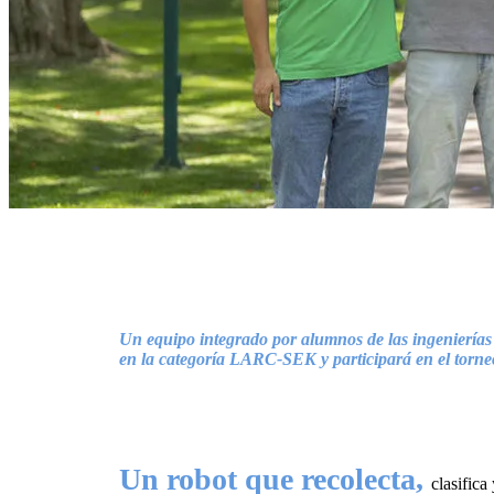
Un equipo integrado por alumnos de las ingenierías
en la categoría LARC-SEK y participará en el torn
Un robot que recolecta,
clasifica