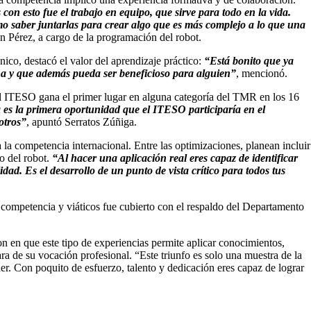
n esto fue el trabajo en equipo, que sirve para todo en la vida.
ómo saber juntarlas para crear algo que es más complejo a lo que una
n Pérez, a cargo de la programación del robot.
co, destacó el valor del aprendizaje práctico:
“Está bonito que ya
na y que además pueda ser beneficioso para alguien”
, mencionó.
del ITESO gana el primer lugar en alguna categoría del TMR en los 16
a es la primera oportunidad que el ITESO participaría en el
otros”
, apuntó Serratos Zúñiga.
la competencia internacional. Entre las optimizaciones, planean incluir
o del robot.
“Al hacer una aplicación real eres capaz de identificar
ad. Es el desarrollo de un punto de vista crítico para todos tus
a competencia y viáticos fue cubierto con el respaldo del Departamento
on en que este tipo de experiencias permite aplicar conocimientos,
ara de su vocación profesional. “Este triunfo es solo una muestra de la
. Con poquito de esfuerzo, talento y dedicación eres capaz de lograr