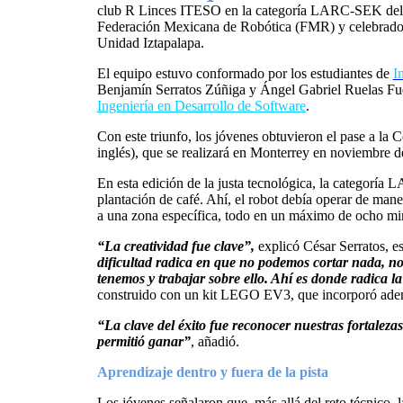
club R Linces ITESO en la categoría LARC-SEK del
Federación Mexicana de Robótica (FMR) y celebrado
Unidad Iztapalapa.
El equipo estuvo conformado por los estudiantes de
I
Benjamín Serratos Zúñiga y Ángel Gabriel Ruelas Fue
Ingeniería en Desarrollo de Software
.
Con este triunfo, los jóvenes obtuvieron el pase a l
inglés), que se realizará en Monterrey en noviembre d
En esta edición de la justa tecnológica, la categorí
plantación de café. Ahí, el robot debía operar de maner
a una zona específica, todo en un máximo de ocho mi
“La creatividad fue clave”,
explicó César Serratos, e
dificultad radica en que no podemos cortar nada, 
tenemos y trabajar sobre ello. Ahí es donde radica l
construido con un kit LEGO EV3, que incorporó además
“La clave del éxito fue reconocer nuestras fortaleza
permitió ganar”
, añadió.
Aprendizaje dentro y fuera de la pista
Los jóvenes señalaron que, más allá del reto técnico,