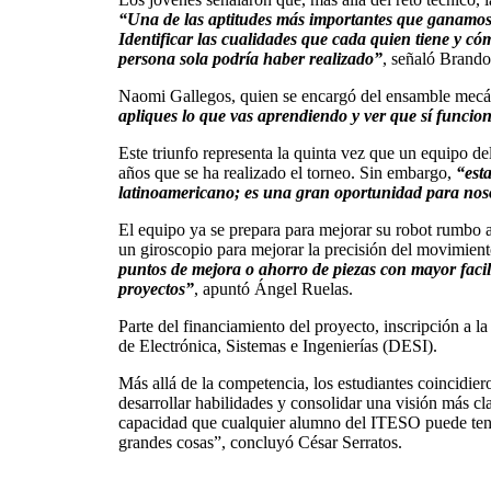
“Una de las aptitudes más importantes que ganamos co
Identificar las cualidades que cada quien tiene y c
persona sola podría haber realizado”
, señaló Brando
Naomi Gallegos, quien se encargó del ensamble mecáni
apliques lo que vas aprendiendo y ver que sí funcio
Este triunfo representa la quinta vez que un equipo 
años que se ha realizado el torneo. Sin embargo,
“est
latinoamericano; es una gran oportunidad para nos
El equipo ya se prepara para mejorar su robot rumbo a 
un giroscopio para mejorar la precisión del movimient
puntos de mejora o ahorro de piezas con mayor facilid
proyectos”
, apuntó Ángel Ruelas.
Parte del financiamiento del proyecto, inscripción a l
de Electrónica, Sistemas e Ingenierías (DESI).
Más allá de la competencia, los estudiantes coincidier
desarrollar habilidades y consolidar una visión más cl
capacidad que cualquier alumno del ITESO puede tener
grandes cosas”, concluyó César Serratos.