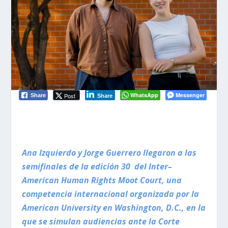
WhatsApp
Messenger
Post
Share
Share
Ana
Izquierdo
y Jorge
Guerrero
llegaron a las
semifinales
de
la
edición
30
del
Inter
–
American Human
Rights
Moot
Court
,
una
competencia internacional organizada por la
American
University
en Washington, D.C.,
en la
que se simulan
audiencias ante la Corte