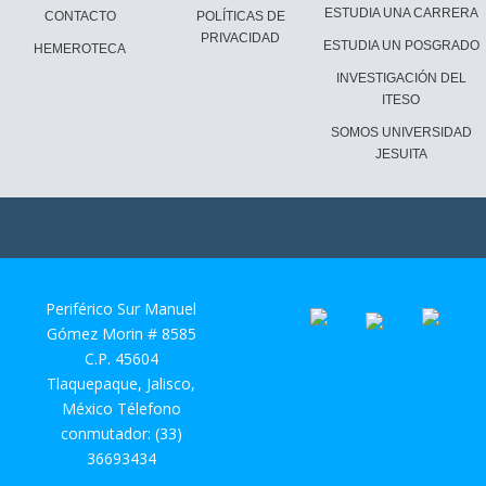
ESTUDIA UNA CARRERA
CONTACTO
POLÍTICAS DE
PRIVACIDAD
ESTUDIA UN POSGRADO
HEMEROTECA
INVESTIGACIÓN DEL
ITESO
SOMOS UNIVERSIDAD
JESUITA
Periférico Sur Manuel
Gómez Morin # 8585
C.P. 45604
Tlaquepaque, Jalisco,
México Télefono
conmutador: (33)
36693434