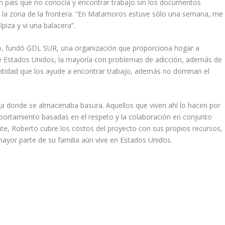
n país que no conocía y encontrar trabajo sin los documentos
en la zona de la frontera. “En Matamoros estuve sólo una semana, me
piza y vi una balacera”.
co, fundó GDL SUR, una organización que proporciona hogar a
e Estados Unidos, la mayoría con problemas de adicción, además de
ntidad que los ayude a encontrar trabajo, además no dominan el
a donde se almacenaba basura. Aquellos que viven ahí lo hacen por
mportamiento basadas en el respeto y la colaboración en conjunto
nte, Roberto cubre los costos del proyecto con sus propios recursos,
mayor parte de su familia aún vive en Estados Unidos.