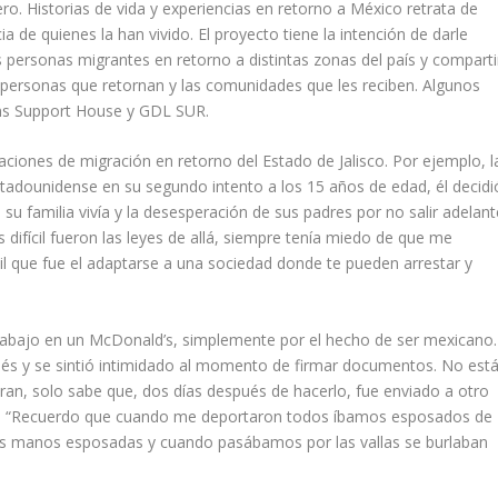
ero. Historias de vida y experiencias en retorno a México retrata de
 de quienes la han vivido. El proyecto tiene la intención de darle
s personas migrantes en retorno a distintas zonas del país y comparti
 personas que retornan y las comunidades que les reciben. Algunos
s Support House y GDL SUR.
uaciones de migración en retorno del Estado de Jalisco. Por ejemplo, l
estadounidense en su segundo intento a los 15 años de edad, él decidi
su familia vivía y la desesperación de sus padres por no salir adelant
difícil fueron las leyes de allá, siempre tenía miedo de que me
cil que fue el adaptarse a una sociedad donde te pueden arrestar y
 trabajo en un McDonald’s, simplemente por el hecho de ser mexicano.
lés y se sintió intimidado al momento de firmar documentos. No est
an, solo sabe que, dos días después de hacerlo, fue enviado a otro
s. “Recuerdo que cuando me deportaron todos íbamos esposados de
s manos esposadas y cuando pasábamos por las vallas se burlaban