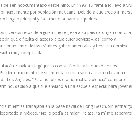
ia de ser indocumentado desde niño. En 1993, su familia lo llevó a vivi
da principalmente por población mexicana. Debido a que creció inmers
mo lengua principal y fue traductor para sus padres.
os diversos retos de alguien que regresa a su país de origen como la
ión que dificulta el acceso a cualquier servicio–, así como a
funcionamiento de los trámites gubernamentales y tener un dominio
resulta muy complicada.
Culiacán, Sinaloa. Llegó junto con su familia a la ciudad de Los
. En cierto momento de su infancia comenzaron a vivir en la zona de
de Los Ángeles. “Para nosotros era normal la violencia” comparte
terminó, debido a que fue enviado a una escuela especial para jóvene
cia mientras trabajaba en la base naval de Long Beach. Sin embargo
deportado a México. “No lo podía asimilar”, relata, “a mí me separaro