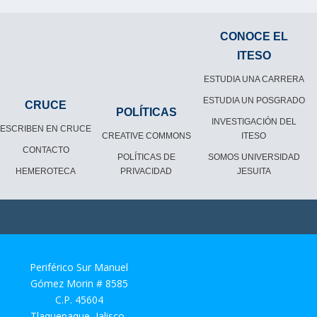
CONOCE EL
ITESO
ESTUDIA UNA CARRERA
ESTUDIA UN POSGRADO
CRUCE
POLÍTICAS
INVESTIGACIÓN DEL
ESCRIBEN EN CRUCE
CREATIVE COMMONS
ITESO
CONTACTO
POLÍTICAS DE
SOMOS UNIVERSIDAD
HEMEROTECA
PRIVACIDAD
JESUITA
Periférico Sur Manuel
Gómez Morin # 8585
C.P. 45604
Tlaquepaque, Jalisco,