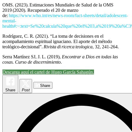
OMS. (2023). Estimaciones Mundiales de Salud de la OMS
2019 (2020). Recuperado el 20 de marzo
de:
https://www.who.int/es/news-room/fact-sheets/detail/adolescent-
mental-
health#:~:text=Se%20calcula%20que%20el%203,a%2019%20a%
Rodríguez, C. R. (2021). “La toma de decisiones en el
acompañamiento espiritual ignaciano. El aporte del método
teológico-decisional”.
Rivista di ricerca teologica
, 32, 241-264.
Serra Martínez SJ, J. L. (2019),
Encontrar a Dios en todas las
cosas. Curso de discernimiento
.
Descarga aquí el cartel de Hugo García Sahagún.
Share
Share
Post