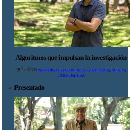
Algoritmos que impulsan la investigación
15 Jun 2026
|
,
,
INGENIERÍA Y CIENCIA DE DATOS
LA ENTREVISTA
NUESTRA
COMUNIDAD ITESO
Presentado