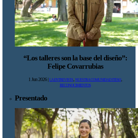
“Los talleres son la base del diseño”:
Felipe Covarrubias
1 Jun 2026
|
,
,
LA ENTREVISTA
NUESTRA COMUNIDAD ITESO
RECONOCIMIENTOS
Presentado