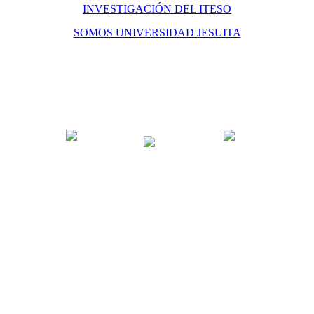
INVESTIGACIÓN DEL ITESO
SOMOS UNIVERSIDAD JESUITA
Periférico Sur Manuel Gómez Morin # 8585 C.P. 45604
Tlaquepaque, Jalisco, México Télefono conmutador: (33) 36693434