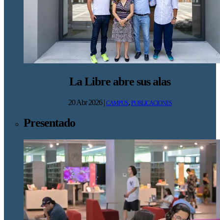
La Libre abre sus alas
20 Abr 2026
|
,
CAMPUS
PUBLICACIONES
Presentado