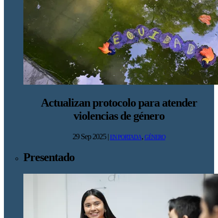
Actualizan protocolo para atender
violencias de género
29 Sep 2025
|
,
EN PORTADA
GÉNERO
Presentado