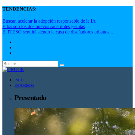
TENDENCIAS:
Buscan acelerar la adopción responsable de la IA
Ellos son los dos nuevos sacerdotes jesuitas
El ITESO seguirá siendo la casa de diseñadores urbanos...
INICIO
EN PORTADA
Presentado