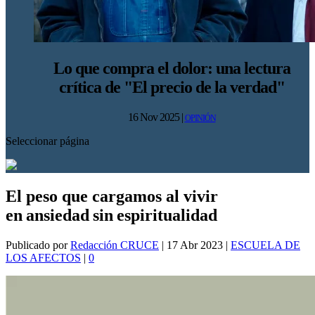
Lo que compra el dolor: una lectura
crítica de "El precio de la verdad"
16 Nov 2025
|
OPINIÓN
Seleccionar página
El peso que cargamos al vivir
en ansiedad sin espiritualidad
Publicado por
Redacción CRUCE
|
17 Abr 2023
|
ESCUELA DE
LOS AFECTOS
|
0