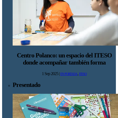
Centro Polanco: un espacio del ITESO
donde acompañar también forma
1 Sep 2025
|
,
EN PORTADA
ITESO
Presentado