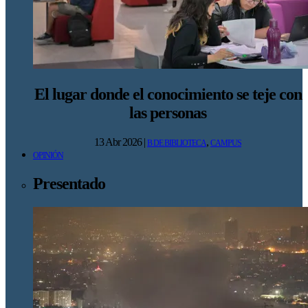
El lugar donde el conocimiento se teje con
las personas
13 Abr 2026
|
,
B DE BIBLIOTECA
CAMPUS
OPINIÓN
Presentado