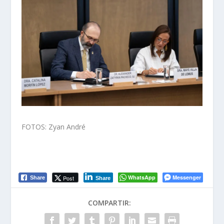
FOTOS: Zyan André
WhatsApp
Messenger
Post
Share
Share
COMPARTIR: