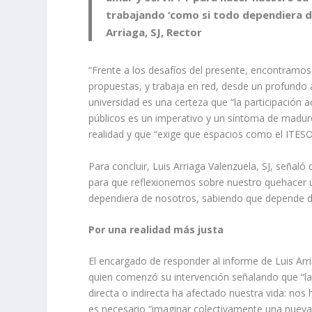
trabajando ‘como si todo dependiera d
Arriaga, SJ, Rector
“Frente a los desafíos del presente, encontramo
propuestas, y trabaja en red, desde un profundo ar
universidad es una certeza que “la participación 
públicos es un imperativo y un síntoma de madu
realidad y que “exige que espacios como el ITESO 
Para concluir, Luis Arriaga Valenzuela, SJ, señal
para que reflexionemos sobre nuestro quehacer u
dependiera de nosotros, sabiendo que depende d
Por una realidad más justa
El encargado de responder al informe de Luis Arri
quien comenzó su intervención señalando que “la
directa o indirecta ha afectado nuestra vida: no
es necesario “imaginar colectivamente una nueva 