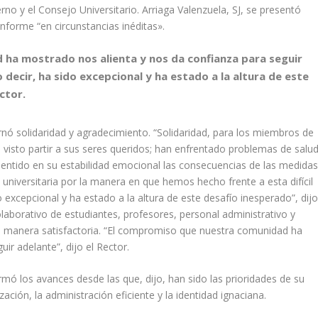
no y el Consejo Universitario. Arriaga Valenzuela, SJ, se presentó
informe “en circunstancias inéditas».
ha mostrado nos alienta y nos da confianza para seguir
decir, ha sido excepcional y ha estado a la altura de este
ctor.
rnó solidaridad y agradecimiento. “Solidaridad, para los miembros de
isto partir a sus seres queridos; han enfrentado problemas de salud
ntido en su estabilidad emocional las consecuencias de las medida
 universitaria por la manera en que hemos hecho frente a esta difícil
 excepcional y ha estado a la altura de este desafío inesperado”, dij
colaborativo de estudiantes, profesores, personal administrativo y
 de manera satisfactoria. “El compromiso que nuestra comunidad ha
ir adelante”, dijo el Rector.
ormó los avances desde las que, dijo, han sido las prioridades de su
zación, la administración eficiente y la identidad ignaciana.