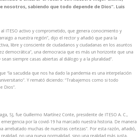
e nosotros, sabiendo que todo depende de Dios”. Luis
s al ITESO activo y comprometido, que genera conocimiento y
raigo a nuestra región”, dijo el rector y añadió que para la
activa, libre y consciente de ciudadanos y ciudadanas en los asuntos
rez democrática”, una democracia que es más un horizonte que una
sean siempre casas abiertas al diálogo y a la pluralidad”.
ó que “la sacudida que nos ha dado la pandemia es una interpelación
niversitario”. Y remató diciendo: “Trabajemos como si todo
e Dios”.
aga, SJ, fue Guillermo Martínez Conte, presidente de ITESO A. C.,
 emergencia por la covid-19 ha marcado nuestra historia. De manera
s ha arrebatado muchas de nuestras certezas”. Por esta razón, añadió,
realidad, no una nueva normalidad, sino una realidad más justa,