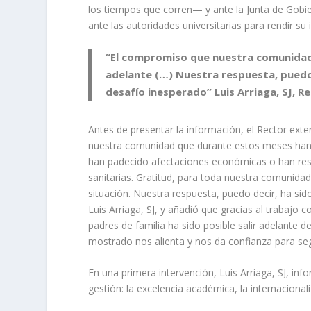
los tiempos que corren— y ante la Junta de Gobier
ante las autoridades universitarias para rendir su 
“El compromiso que nuestra comunidad 
adelante (…) Nuestra respuesta, puedo 
desafío inesperado” Luis Arriaga, SJ, Re
Antes de presentar la información, el Rector exte
nuestra comunidad que durante estos meses han v
han padecido afectaciones económicas o han rese
sanitarias. Gratitud, para toda nuestra comunidad
situación. Nuestra respuesta, puedo decir, ha sido
Luis Arriaga, SJ, y añadió que gracias al trabajo 
padres de familia ha sido posible salir adelante
mostrado nos alienta y nos da confianza para segu
En una primera intervención, Luis Arriaga, SJ, inf
gestión: la excelencia académica, la internacionali