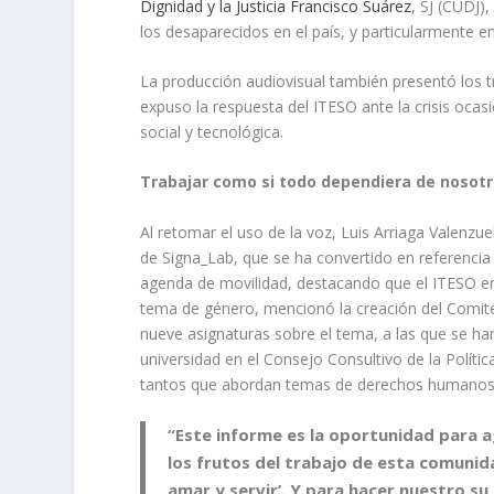
Dignidad y la Justicia Francisco Suárez
, SJ (CUDJ)
los desaparecidos en el país, y particularmente en 
La producción audiovisual también presentó los 
expuso la respuesta del ITESO ante la crisis ocas
social y tecnológica.
Trabajar como si todo dependiera de nosot
Al retomar el uso de la voz, Luis Arriaga Valenzue
de Signa_Lab, que se ha convertido en referencia na
agenda de movilidad, destacando que el ITESO en
tema de género, mencionó la creación del Comité 
nueve asignaturas sobre el tema, a las que se han 
universidad en el Consejo Consultivo de la Políti
tantos que abordan temas de derechos humanos, 
“Este informe es la oportunidad para a
los frutos del trabajo de esta comunida
amar y servir’. Y para hacer nuestro s