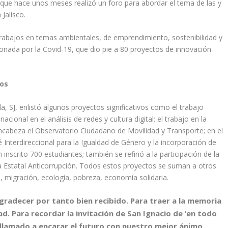
, que hace unos meses realizó un foro para abordar el tema de las y
Jalisco.
trabajos en temas ambientales, de emprendimiento, sostenibilidad y
ionada por la Covid-19, que dio pie a 80 proyectos de innovación
ros
la, SJ, enlistó algunos proyectos significativos como el trabajo
cional en el análisis de redes y cultura digital; el trabajo en la
cabeza el Observatorio Ciudadano de Movilidad y Transporte; en el
Interdireccional para la Igualdad de Género y la incorporación de
inscrito 700 estudiantes; también se refirió a la participación de la
ca Estatal Anticorrupción. Todos estos proyectos se suman a otros
migración, ecología, pobreza, economía solidaria.
gradecer por tanto bien recibido. Para traer a la memoria
d. Para recordar la invitación de San Ignacio de ‘en todo
u llamado a encarar el futuro con nuestro mejor ánimo,