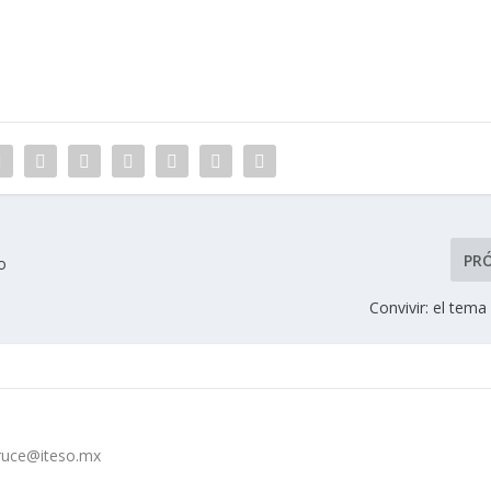
PR
o
Convivir: el tema 
cruce@iteso.mx