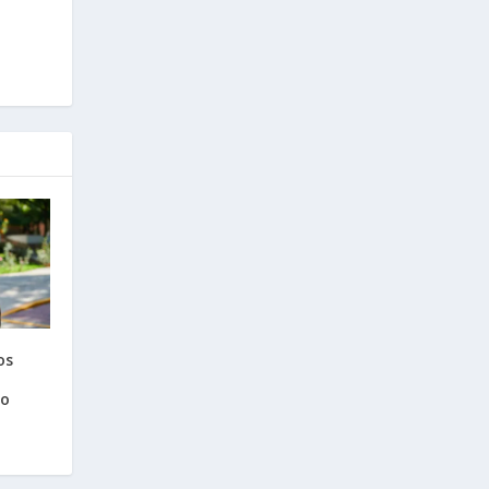
os
co