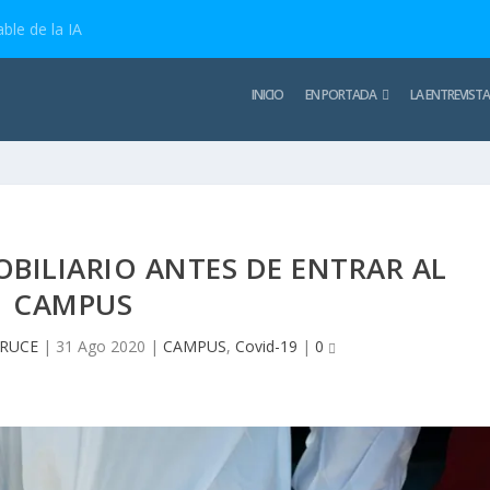
ble de la IA
INICIO
EN PORTADA
LA ENTREVISTA
BILIARIO ANTES DE ENTRAR AL
CAMPUS
CRUCE
|
31 Ago 2020
|
CAMPUS
,
Covid-19
|
0