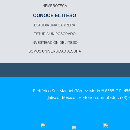
HEMEROTECA
CONOCE EL ITESO
ESTUDIA UNA CARRERA
ESTUDIA UN POSGRADO
INVESTIGACIÓN DEL ITESO
SOMOS UNIVERSIDAD JESUITA
Periférico Sur Manuel Gómez Morin # 8585 C.P. 45
Jalisco, México Télefono conmutador: (33)