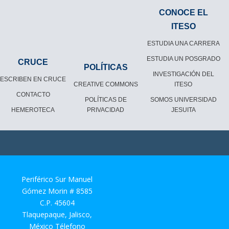
CONOCE EL
ITESO
ESTUDIA UNA CARRERA
ESTUDIA UN POSGRADO
CRUCE
POLÍTICAS
INVESTIGACIÓN DEL
ESCRIBEN EN CRUCE
CREATIVE COMMONS
ITESO
CONTACTO
POLÍTICAS DE
SOMOS UNIVERSIDAD
HEMEROTECA
PRIVACIDAD
JESUITA
Periférico Sur Manuel
Gómez Morin # 8585
C.P. 45604
Tlaquepaque, Jalisco,
México Télefono