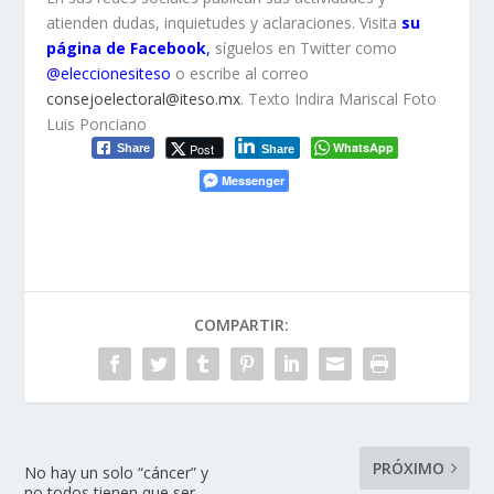
atienden dudas, inquietudes y aclaraciones. Visita
su
página de Facebook
,
síguelos en Twitter como
@eleccionesiteso
o escribe al correo
consejoelectoral@iteso.mx
.
Texto Indira Mariscal Foto
Luis Ponciano
WhatsApp
Post
Share
Share
Messenger
COMPARTIR:
PRÓXIMO
No hay un solo “cáncer” y
no todos tienen que ser