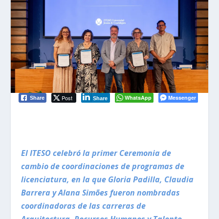
Post
WhatsApp
Messenger
Share
Share
El ITESO celebró la primer Ceremonia de
cambio de coordinaciones de programas de
licenciatura, en la que Gloria Padilla, Claudia
Barrera y Alana Simões fueron nombradas
coordinadoras de las carreras de