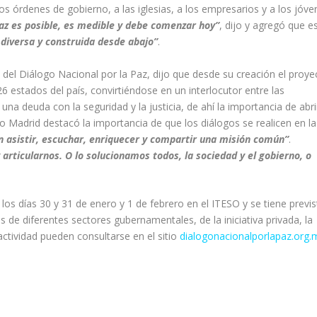
os órdenes de gobierno, a las iglesias, a los empresarios y a los jóve
az es posible, es medible y debe comenzar hoy”
, dijo y agregó que e
 diversa y construida desde abajo”
.
o del Diálogo Nacional por la Paz, dijo que desde su creación el proye
estados del país, convirtiéndose en un interlocutor entre las
e una deuda con la seguridad y la justicia, de ahí la importancia de abri
o Madrid destacó la importancia de que los diálogos se realicen en la
n asistir, escuchar, enriquecer y compartir una misión común”
.
 articularnos. O lo solucionamos todos, la sociedad y el gobierno, o
los días 30 y 31 de enero y 1 de febrero en el ITESO y se tiene previs
 de diferentes sectores gubernamentales, de la iniciativa privada, la
actividad pueden consultarse en el sitio
dialogonacionalporlapaz.org.