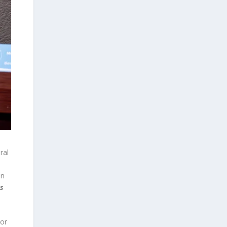
ral
en
s
por