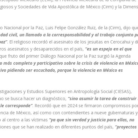
igiosos y Sociedades de Vida Apostólica de México (Cirm) y la Dimen
 Nacional por la Paz, Luis Felipe González Ruiz, de la (Cirm), dijo que
dad civil, un llamado a la corresponsabilidad y al trabajo conjunto p
paz”
. El religioso recordó el asesinato de los jesuitas en Cerocahui y d
ros asesinatos y desaparecidos en el país,
“es un espejo en el que
ue fruto del primer Diálogo Nacional por la Paz surgió la
Agenda
co más completo y participativo sobre la crisis de violencia en Méxic
ivo pidiendo ser escuchado, porque la violencia en México es
tigaciones y Estudios Superiores en Antropología Social (CIESAS),
 no se busca hacer un diagnóstico,
“sino asumir la tarea de construir 
 le corresponde”
. Recordó que en 2024 se firmaron compromisos por
encia de México, así como con contendientes a nueve gubernaturas y
 al centro a las víctimas
“ya que sin verdad y justicia para ellas, no
iones que se han realizado en diferentes puntos del país,
“proyectos