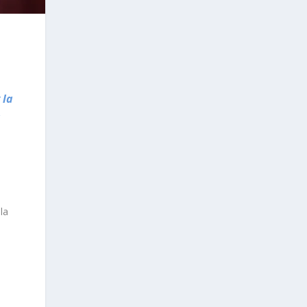
 la
a
la