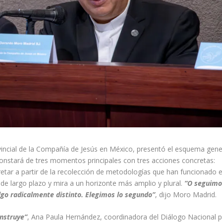
vincial de la Compañía de Jesús en México, presentó el esquema gene
onstará de tres momentos principales con tres acciones concretas:
rpretar a partir de la recolección de metodologías que han funcionado 
 de largo plazo y mira a un horizonte más amplio y plural.
“O seguimo
lgo radicalmente distinto. Elegimos lo segundo”
, dijo Moro Madrid.
onstruye”
, Ana Paula Hernández, coordinadora del Diálogo Nacional 