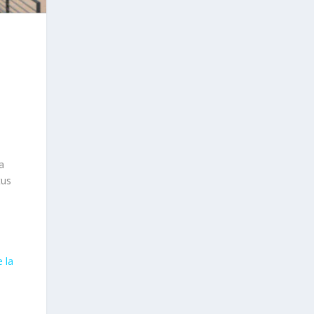
a
tus
e la