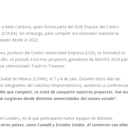
 a Keila Cardona, quien forma parte del HUB Enactus del Centro
 (CUCEA). Sin embargo, para competir era necesario reactivar la
cipado desde el 2022.
ez, profesor del Centro Universidad Empresa (CUE), se formalizó la
 de ello, se postuló a los tres proyectos ganadores de RetODS 2024 par
 fue seleccionado
Trash to Treasure
.
Ciudad de México (CDMX), el 7 y 8 de julio. Durante estos días las
r integrantes del colectivo EmprendeDoor), asistieron a conferencia
Más que competir, se trató de compartir nuestros proyectos. Fue m
ue surgieron desde distintas universidades del mismo estado”
,
en Leaders
, en la que participaron nueve equipos de distintas
otros países, como Canadá y Estados Unidos. Al conversar con ellas