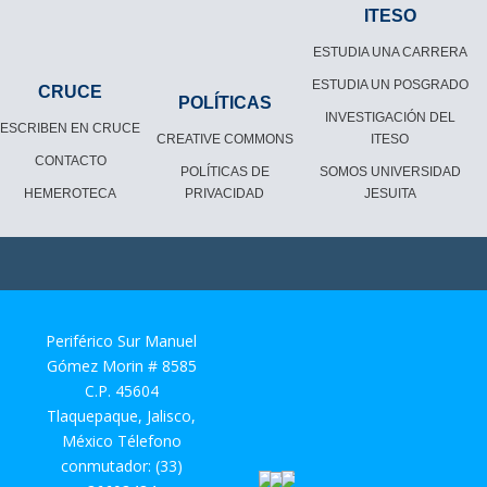
ITESO
ESTUDIA UNA CARRERA
ESTUDIA UN POSGRADO
CRUCE
POLÍTICAS
INVESTIGACIÓN DEL
ESCRIBEN EN CRUCE
CREATIVE COMMONS
ITESO
CONTACTO
POLÍTICAS DE
SOMOS UNIVERSIDAD
HEMEROTECA
PRIVACIDAD
JESUITA
Periférico Sur Manuel
Gómez Morin # 8585
C.P. 45604
Tlaquepaque, Jalisco,
México Télefono
conmutador: (33)