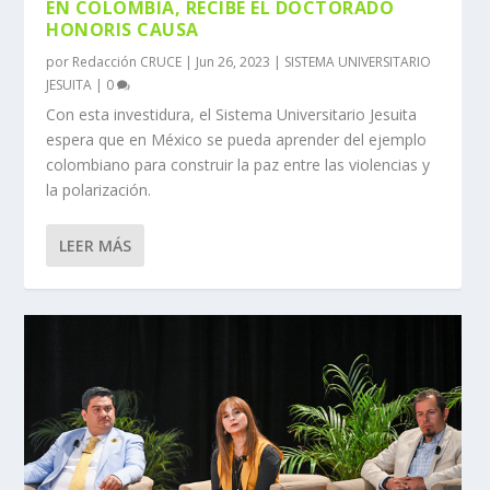
EN COLOMBIA, RECIBE EL DOCTORADO
HONORIS CAUSA
por
Redacción CRUCE
|
Jun 26, 2023
|
SISTEMA UNIVERSITARIO
JESUITA
|
0
Con esta investidura, el Sistema Universitario Jesuita
espera que en México se pueda aprender del ejemplo
colombiano para construir la paz entre las violencias y
la polarización.
LEER MÁS