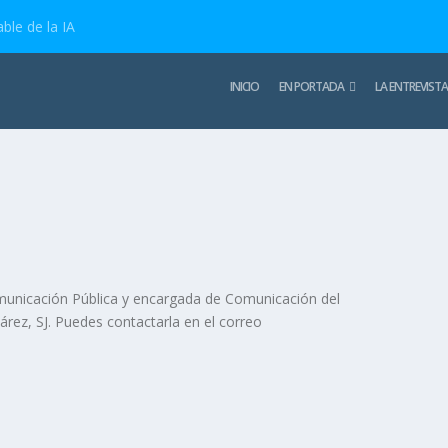
ble de la IA
INICIO
EN PORTADA
LA ENTREVISTA
municación Pública y encargada de Comunicación del
uárez, SJ. Puedes contactarla en el correo