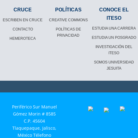
CRUCE
POLÍTICAS
CONOCE EL
ITESO
ESCRIBEN EN CRUCE
CREATIVE COMMONS
ESTUDIA UNA CARRERA
CONTACTO
POLÍTICAS DE
PRIVACIDAD
ESTUDIA UN POSGRADO
HEMEROTECA
INVESTIGACIÓN DEL
ITESO
SOMOS UNIVERSIDAD
JESUITA
Periférico Sur Manuel
Gómez Morin # 8585
C.P. 45604
Tlaquepaque, Jalisco,
México Télefono