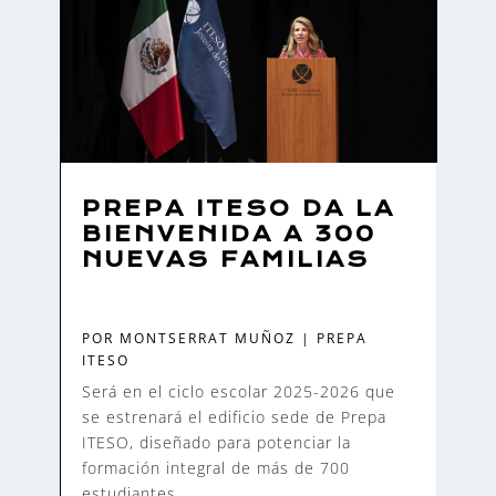
PREPA ITESO DA LA
BIENVENIDA A 300
NUEVAS FAMILIAS
POR
MONTSERRAT MUÑOZ
|
PREPA
ITESO
Será en el ciclo escolar 2025-2026 que
se estrenará el edificio sede de Prepa
ITESO, diseñado para potenciar la
formación integral de más de 700
estudiantes.