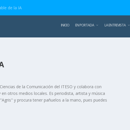
ble de la IA
INICIO
EN PORTADA
LA ENTREVISTA
A
Ciencias de la Comunicación del ITESO y colabora con
 en otros medios locales. Es periodista, artista y música
"Agris" y procura tener pañuelos a la mano, pues puedes