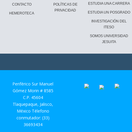
ESTUDIA UNA CARRERA
CONTACTO
POLÍTICAS DE
PRIVACIDAD
ESTUDIA UN POSGRADO
HEMEROTECA
INVESTIGACIÓN DEL
ITESO
SOMOS UNIVERSIDAD
JESUITA
Periférico Sur Manuel
Gómez Morin # 8585
C.P. 45604
Tlaquepaque, Jalisco,
México Télefono
conmutador: (33)
36693434