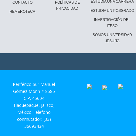
ESTUDIA UNA CARRERA
CONTACTO
POLÍTICAS DE
PRIVACIDAD
ESTUDIA UN POSGRADO
HEMEROTECA
INVESTIGACIÓN DEL
ITESO
SOMOS UNIVERSIDAD
JESUITA
Periférico Sur Manuel
Gómez Morin # 8585
C.P. 45604
Tlaquepaque, Jalisco,
México Télefono
conmutador: (33)
36693434