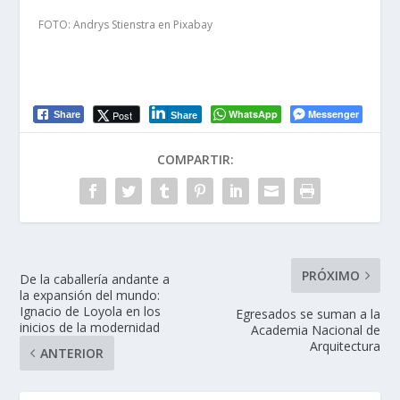
FOTO:
Andrys
Stienstra
en
Pixabay
WhatsApp
Messenger
Post
Share
Share
COMPARTIR:
PRÓXIMO
De la caballería andante a
la expansión del mundo:
Ignacio de Loyola en los
Egresados se suman a la
inicios de la modernidad
Academia Nacional de
Arquitectura
ANTERIOR