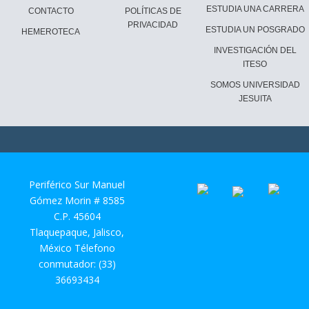
ESTUDIA UNA CARRERA
CONTACTO
POLÍTICAS DE
PRIVACIDAD
ESTUDIA UN POSGRADO
HEMEROTECA
INVESTIGACIÓN DEL
ITESO
SOMOS UNIVERSIDAD
JESUITA
Periférico Sur Manuel
Gómez Morin # 8585
C.P. 45604
Tlaquepaque, Jalisco,
México Télefono
conmutador: (33)
36693434