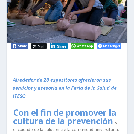
WhatsApp
Messenger
Post
Share
Share
Alrededor de 20 expositores ofrecieron sus
servicios y asesoría en la Feria de la Salud de
ITESO
Con el fin de promover la
cultura de la prevención
y
el cuidado de la salud entre la comunidad universitaria,