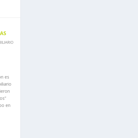
CAS
ILIARIO
ón es
liario
ieron
ios”
abo en