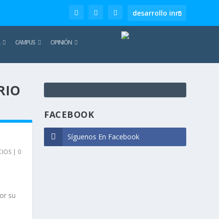
CAMPUS
OPINIÓN
RIO
TE
REC
FACEBOOK
Síguenos En Facebook
CIOS
|
0
or su