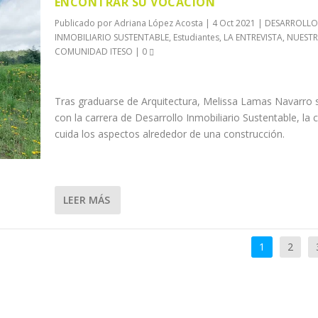
ENCONTRAR SU VOCACIÓN
Publicado por
Adriana López Acosta
|
4 Oct 2021
|
DESARROLLO
INMOBILIARIO SUSTENTABLE
,
Estudiantes
,
LA ENTREVISTA
,
NUEST
COMUNIDAD ITESO
|
0
Tras graduarse de Arquitectura, Melissa Lamas Navarro 
con la carrera de Desarrollo Inmobiliario Sustentable, la c
cuida los aspectos alrededor de una construcción.
LEER MÁS
1
2